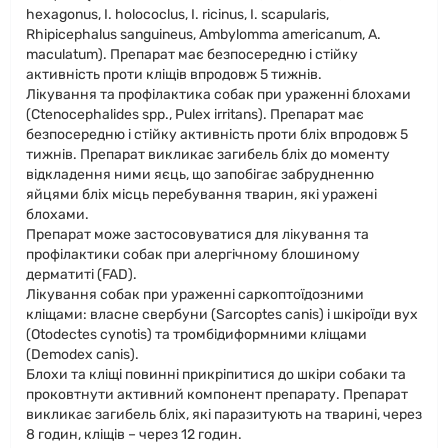
hexagonus, I. holococlus, I. ricinus, I. scapularis,
Rhipicephalus sanguineus, Ambylomma americanum, A.
maculatum). Препарат має безпосередню і стійку
активність проти кліщів впродовж 5 тижнів.
Лікування та профілактика собак при ураженні блохами
(Ctenocephalides spp., Pulex irritans). Препарат має
безпосередню і стійку активність проти бліх впродовж 5
тижнів. Препарат викликає загибель бліх до моменту
відкладення ними яєць, що запобігає забрудненню
яйцями бліх місць перебування тварин, які уражені
блохами.
Препарат може застосовуватися для лікування та
профілактики собак при алергічному блошиному
дерматиті (FAD).
Лікування собак при ураженні саркоптоїдозними
кліщами: власне свербуни (Sarcoptes canis) і шкіроїди вух
(Otodectes cynotis) та тромбідиформними кліщами
(Demodex canis).
Блохи та кліщі повинні прикріпитися до шкіри собаки та
проковтнути активний компонент препарату. Препарат
викликає загибель бліх, які паразитують на тварині, через
8 годин, кліщів – через 12 годин.