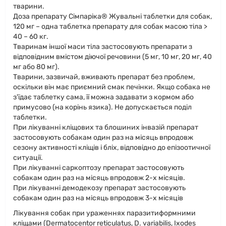
тварини.
Доза препарату Сімпаріка® Жувальні таблетки для собак,
120 мг – одна таблетка препарату для собак масою тіла >
40 – 60 кг.
Тваринам іншої маси тіла застосовують препарати з
відповідним вмістом діючої речовини (5 мг, 10 мг, 20 мг, 40
мг або 80 мг).
Тварини, зазвичай, вживають препарат без проблем,
оскільки він має приємний смак печінки. Якщо собака не
з'їдає таблетку сама, її можна задавати з кормом або
примусово (на корінь язика). Не допускається поділ
таблетки.
При лікуванні кліщових та блошиних інвазій препарат
застосовують собакам один раз на місяць впродовж
сезону активності кліщів і бліх, відповідно до епізоотичної
ситуації.
При лікуванні саркоптозу препарат застосовують
собакам один раз на місяць впродовж 2-х місяців.
При лікуванні демодекозу препарат застосовують
собакам один раз на місяць впродовж 3-х місяців
Лікування собак при ураженнях паразитиформними
кліщами (Dermatocentor reticulatus, D. variabilis, Ixodes