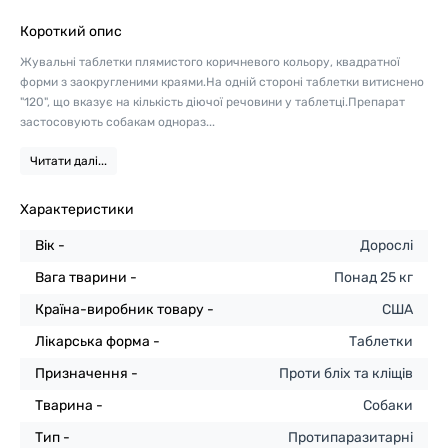
Короткий опис
Жувальні таблетки плямистого коричневого кольору, квадратної
форми з заокругленими краями.На одній стороні таблетки витиснено
"120", що вказує на кількість діючої речовини у таблетці.Препарат
застосовують собакам однораз...
Читати далі...
Характеристики
Вік -
Дорослі
Вага тварини -
Понад 25 кг
Країна-виробник товару -
США
Лікарська форма -
Таблетки
Призначення -
Проти бліх та кліщів
Тварина -
Собаки
Тип -
Протипаразитарні