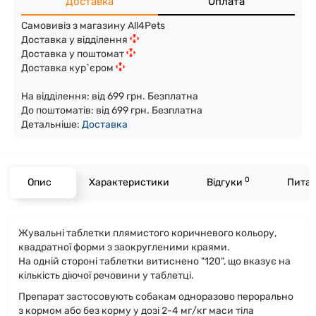
Доставка
Оплата
Самовивіз з магазину All4Pets
Доставка у відділення
Доставка у поштомат
Доставка кур`єром
На відділення: від 699 грн. Безплатна
До поштоматів: від 699 грн. Безплатна
Детальніше:
Доста
вка
0
Опис
Характеристики
Відгуки
Питан
Жувальні таблетки плямистого коричневого кольору,
квадратної форми з заокругленими краями.
На одній стороні таблетки витиснено "120", що вказує на
кількість діючої речовини у таблетці.
Препарат застосовують собакам одноразово перорально
з кормом або без корму у дозі 2-4 мг/кг маси тіла