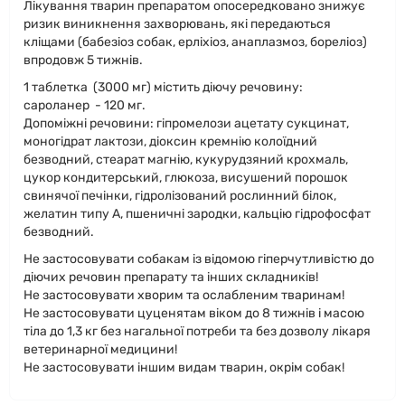
Лікування тварин препаратом опосередковано знижує
ризик виникнення захворювань, які передаються
кліщами (бабезіоз собак, ерліхіоз, анаплазмоз, бореліоз)
впродовж 5 тижнів.
1 таблетка (3000 мг) містить діючу речовину:
сароланер - 120 мг.
Допоміжні речовини: гіпромелози ацетату сукцинат,
моногідрат лактози, діоксин кремнію колоїдний
безводний, стеарат магнію, кукурудзяний крохмаль,
цукор кондитерський, глюкоза, висушений порошок
свинячої печінки, гідролізований рослинний білок,
желатин типу А, пшеничні зародки, кальцію гідрофосфат
безводний.
Не застосовувати собакам із відомою гіперчутливістю до
діючих речовин препарату та інших складників!
Не застосовувати хворим та ослабленим тваринам!
Не застосовувати цуценятам віком до 8 тижнів і масою
тіла до 1,3 кг без нагальної потреби та без дозволу лікаря
ветеринарної медицини!
Не застосовувати іншим видам тварин, окрім собак!