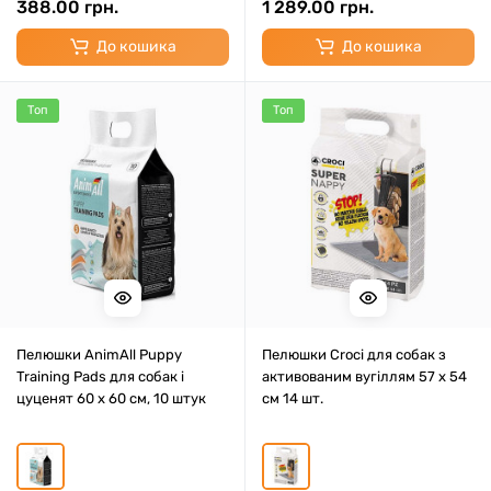
388.00 грн.
1 289.00 грн.
До кошика
До кошика
Топ
Топ
Пелюшки AnimAll Puppy
Пелюшки Croci для собак з
Training Pads для собак і
активованим вугіллям 57 х 54
цуценят 60 х 60 см, 10 штук
см 14 шт.