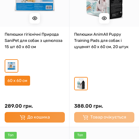
Пелюшки гігієнічні Природа
Пелюшки AnimAll Puppy
SaniPet для собак з целюлоза
Training Pads для собак і
15 шт 60 x 60 см
цуценят 60 х 60 см, 20 штук
60 x 60 см
289.00 грн.
388.00 грн.
До кошика
Товар очікується
Топ
Топ