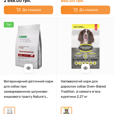
2 648.00 грн.
665.00 грн.
До кошика
До кошика
Топ
Ветеринарний дієтичний корм
Напіввологий корм для
для собак при
дорослих собак Oven-Baked
захворюванннях шлунково-
Tradition, зі свіжого м’яса
кишкового тракту Nature's
курятини 2,27 кг
Protection Superior Care
Veterinary Diet Gastrointestinal
White Fish Adult All Breed Dogs