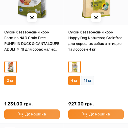
Сухий беззерновий корм
Сухий беззерновий корм
Farmina N&D Grain Free
Happy Dog Naturcroq Grainfree
PUMPKIN DUCK & CANTALOUPE
для дорослих собак з птицею
ADULT MINI для собак малих
та лососем 4 кг
порід з качкою та динею 2 кг
2 кг
4 кг
11 кг
1 231.00 грн.
927.00 грн.
До кошика
До кошика