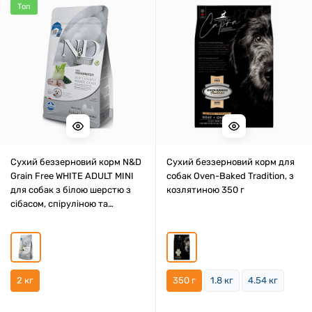
Топ
Сухий беззерновий корм N&D
Сухий беззерновий корм для
Grain Free WHITE ADULT MINI
собак Oven-Baked Tradition, з
для собак з білою шерстю з
козлятиною 350 г
сібасом, спіруліною та
фенхелем 2 кг
2 кг
350 г
1.8 кг
4.54 кг