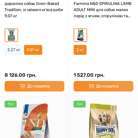
дорослих собак Oven-Baked
Farmina N&D SPIRULINA LAMB
Tradition, зі свіжого м’яса риби
ADULT MINI для собак малих
9,07 кг
порід з ягням, спіруліною та
ягодами годжі 2 кг
2.27 кг
9.07 кг
2 кг
8 126.00 грн.
1 527.00 грн.
До кошика
До кошика
Топ
Топ