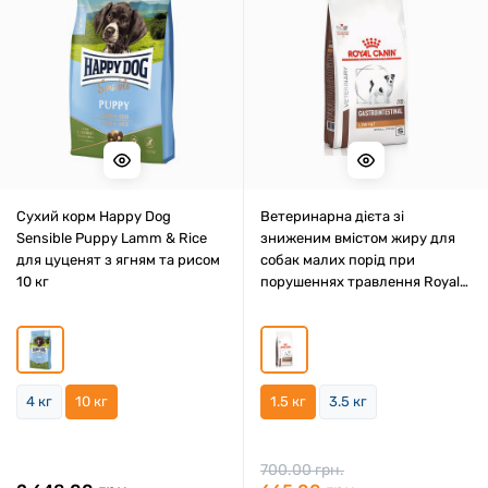
Cухий корм Happy Dog
Ветеринарна дієта зі
Sensible Puppy Lamm & Rice
зниженим вмістом жиру для
для цуценят з ягням та рисом
собак малих порід при
10 кг
порушеннях травлення Royal
Canin Gastrointestinal Low Fat
Small Dog 1.5 кг
4 кг
10 кг
1.5 кг
3.5 кг
700.00 грн.