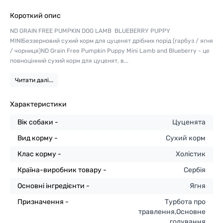
Короткий опис
ND GRAIN FREE PUMPKIN DOG LAMB BLUEBERRY PUPPY
MINIБеззерновий сухий корм для цуценят дрібних порід (гарбуз / ягня
/ чорниця)ND Grain Free Pumpkin Puppy Mini Lamb and Blueberry - це
повноцінний сухий корм для цуценят, в...
Читати далі...
Характеристики
Вік собаки -
Цуценята
Вид корму -
Сухий корм
Клас корму -
Холістик
Країна-виробник товару -
Сербія
Основні інгредієнти -
Ягня
Призначення -
Турбота про
травлення,Основне
годування