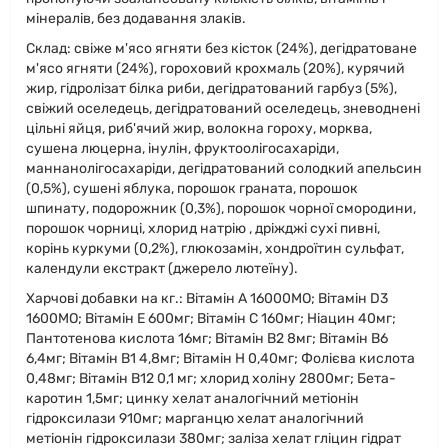
мінералів, без додавання злаків.
Склад: свіже м'ясо ягняти без кісток (24%), дегідратоване
м'ясо ягняти (24%), гороховий крохмаль (20%), курячий
жир, гідролізат білка риби, дегідратований гарбуз (5%),
свіжий оселедець, дегідратований оселедець, зневоднені
цільні яйця, риб'ячий жир, волокна гороху, морква,
сушена люцерна, інулін, фруктоолігосахаріди,
маннанолігосахаріди, дегідратований солодкий апельсин
(0,5%), сушені яблука, порошок граната, порошок
шпинату, подорожник (0,3%), порошок чорної смородини,
порошок чорниці, хлорид натрію , дріжджі сухі пивні,
корінь куркуми (0,2%), глюкозамін, хондроїтин сульфат,
календули екстракт (джерело лютеїну).
Харчові добавки на кг.: Вітамін А 16000МО; Вітамін D3
1600МО; Вітамін Е 600мг; Вітамін С 160мг; Ніацин 40мг;
Пантотенова кислота 16мг; Вітамін В2 8мг; Вітамін В6
6,4мг; Вітамін В1 4,8мг; Вітамін Н 0,40мг; Фолієва кислота
0,48мг; Вітамін В12 0,1 мг; хлорид холіну 2800мг; Бета-
каротин 1,5мг; цинку хелат аналогічний метіонін
гідроксилази 910мг; марганцю хелат аналогічний
метіонін гідроксилази 380мг; заліза хелат гліцин гідрат