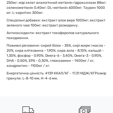
250мг; міді хелат аналогічний метіонін гідроксилази 88мг;
селенометіонін 0,40мг; DL-метіонін 6000мг; Таурин 1000
мг; L-карнітин 300мг.
Спеціальні добавки: екстракт алое вера 1000мг; екстракт
зеленого чаю 100мг; екстракт розмарину.
Антиоксиданти: екстракт токоферолов натурального
походження.
Поживні речовини: сирий білок - 35%, сирі жирм і масла -
20%, сира клітковина - 1,90%, сира зола - 8,10%, кальцій -
1,30%, фосфор - 0,90%, Омега-6 - 3,40%, Омега-3 - 0,90%,
DHA - 0,50%, EPA - 0,30%, глюкозамин - 1400мг / кг,
хондроитин - 1100мг / кг.
Енергетична цінність: 4139 ККАЛ/КГ - 17,31 МДЖ/КГРозмір
гранули: L-8-10 мм, H-4-6 мм.