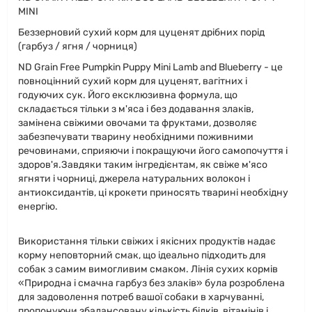
MINI
Беззерновий сухий корм для цуценят дрібних порід
(гарбуз / ягня / чорниця)
ND Grain Free Pumpkin Puppy Mini Lamb and Blueberry - це
повноцінний сухий корм для цуценят, вагітних і
годуючих сук. Його ексклюзивна формула, що
складається тільки з м'яса і без додавання злаків,
замінена свіжими овочами та фруктами, дозволяє
забезпечувати тварину необхідними поживними
речовинами, сприяючи і покращуючи його самопочуття і
здоров'я.Завдяки таким інгредієнтам, як свіже м'ясо
ягняти і чорниці, джерела натуральних волокон і
антиоксидантів, ці крокети приносять тварині необхідну
енергію.
Використання тільки свіжих і якісних продуктів надає
корму неповторний смак, що ідеально підходить для
собак з самим вимогливим смаком. Лінія сухих кормів
«Природна і смачна гарбуз без злаків» була розроблена
для задоволення потреб вашої собаки в харчуванні,
пропонуючи збалансовану кількість білків, вітамінів і