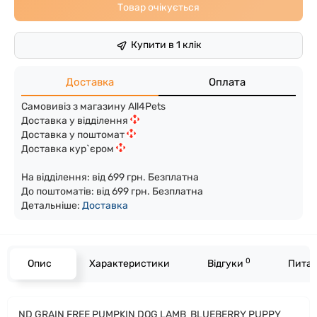
Товар очікується
Купити в 1 клік
Доставка
Оплата
Самовивіз з магазину All4Pets
Доставка у відділення
Доставка у поштомат
Доставка кур`єром
На відділення: від 699 грн. Безплатна
До поштоматів: від 699 грн. Безплатна
Детальніше:
Доста
вка
0
Опис
Характеристики
Відгуки
Питан
ND GRAIN FREE PUMPKIN DOG LAMB BLUEBERRY PUPPY