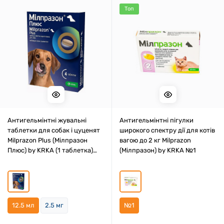
Топ
Антигельмінтні жувальні
Антигельмінтні пігулки
таблетки для собак і цуценят
широкого спектру дії для котів
Milprazon Plus (Мілпразон
вагою до 2 кг Milprazon
Плюс) by KRKA (1 таблетка)
(Мілпразон) by KRKA №1
12.5 мл
12.5 мл
2.5 мг
№1