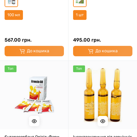
100 мл
1 шт
567.00 грн.
495.00 грн.
До кошика
До кошика
Топ
Топ
Єнтеросорбент Орісіл-Фарм
Інсектоакарицид від зовнішніх