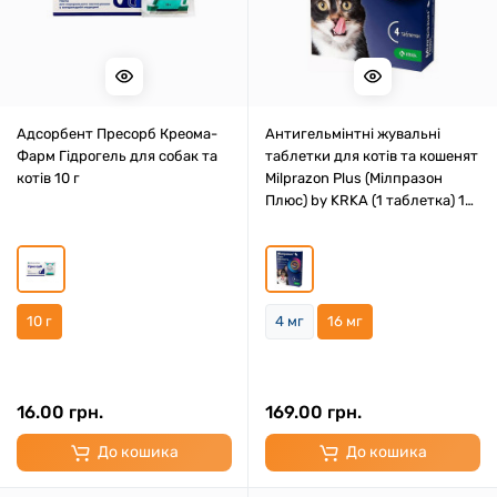
Адсорбент Пресорб Креома-
Антигельмінтні жувальні
Фарм Гідрогель для собак та
таблетки для котів та кошенят
котів 10 г
Milprazon Plus (Мілпразон
Плюс) by KRKA (1 таблетка) 16
мг
10 г
4 мг
16 мг
16.00 грн.
169.00 грн.
До кошика
До кошика