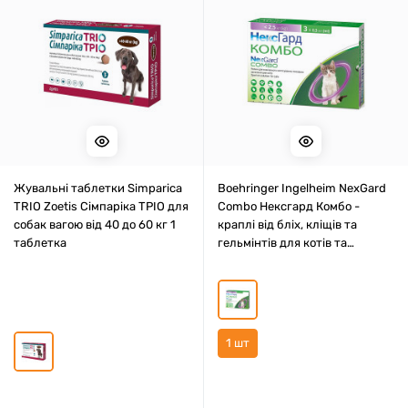
Жувальні таблетки Simparica
Boehringer Ingelheim NexGard
TRIO Zoetis Сімпаріка ТРІО для
Combo Нексгард Комбо -
собак вагою від 40 до 60 кг 1
краплі від бліх, кліщів та
таблетка
гельмінтів для котів та
кошенят від 8-тижневого віку
та вагою до 2,5 кг 1 шт
1 шт