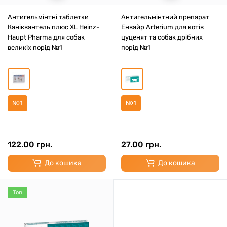
Антигельмінтні таблетки
Антигельмінтний препарат
Каніквантель плюс XL Heinz-
Енвайр Arterium для котів
Haupt Pharma для собак
цуценят та собак дрібних
великіх порід №1
порід №1
№1
№1
122.00 грн.
27.00 грн.
До кошика
До кошика
Топ