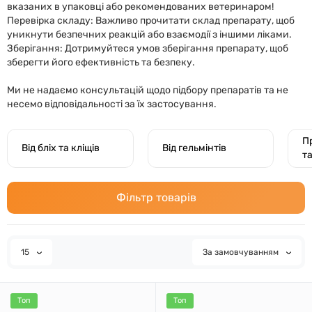
вказаних в упаковці або рекомендованих ветеринаром!
Перевірка складу: Важливо прочитати склад препарату, щоб
уникнути безпечних реакцій або взаємодії з іншими ліками.
Зберігання: Дотримуйтеся умов зберігання препарату, щоб
зберегти його ефективність та безпеку.
Ми не надаємо консультацій щодо підбору препаратів та не
несемо відповідальності за їх застосування.
П
Від бліх та кліщів
Від гельмінтів
т
Фільтр товарів
15
За замовчуванням
Топ
Топ