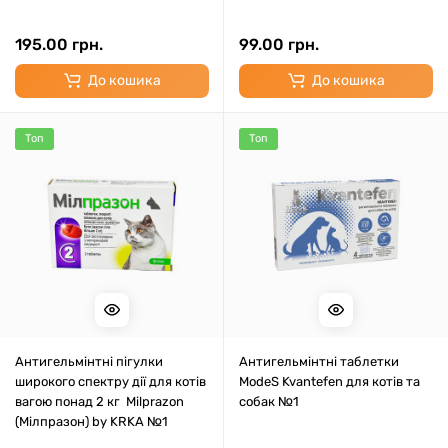
195.00 грн.
99.00 грн.
До кошика
До кошика
Топ
Топ
Антигельмінтні пігулки
Антигельмінтні таблетки
широкого спектру дії для котів
ModeS Kvantefen для котів та
вагою понад 2 кг Milprazon
собак №1
(Мілпразон) by KRKA №1