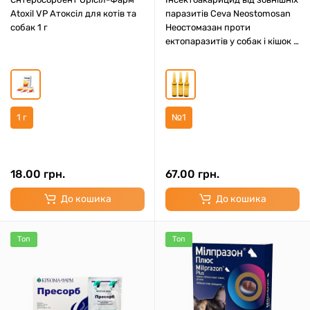
Atoxil VP Атоксіл для котів та
паразитів Ceva Neostomosan
собак 1 г
Неостомазан проти
ектопаразитів у собак і кішок 5
мл №1
1 г
№1
18.00 грн.
67.00 грн.
До кошика
До кошика
Топ
Топ