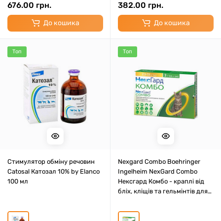
676.00 грн.
382.00 грн.
До кошика
До кошика
Топ
Топ
Cтимулятор обміну речовин
Nexgard Combo Boehringer
Catosal Катозал 10% by Elanco
Ingelheim NexGard Combo
100 мл
Нексгард Комбо - краплі від
бліх, кліщів та гельмінтів для
котів та кошенят від 8-
тижневого віку та вагою від 2,5
до 7,5 кг 1 шт