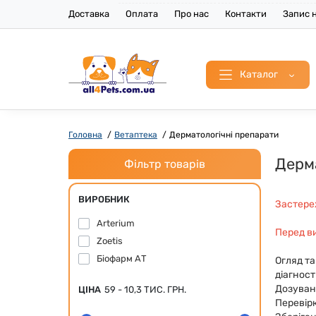
Доставка
Оплата
Про нас
Контакти
Запис н
Каталог
Головна
Ветаптека
Дерматологічні препарати
Дерма
Фільтр товарів
ВИРОБНИК
Застере
Arterium
Перед в
Zoetis
Біофарм АТ
Огляд т
діагност
Дозуван
ЦІНА
59
-
10,3 ТИС.
ГРН.
Перевірк