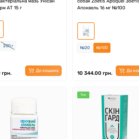
актеріальна мазь Унісан
собак Zoetis Apоquеl Зоеті
рм АТ 15 г
Апоквель 16 мг №100
200 г
№20
№100
До кошика
До к
 грн.
10 344.00 грн.
Топ