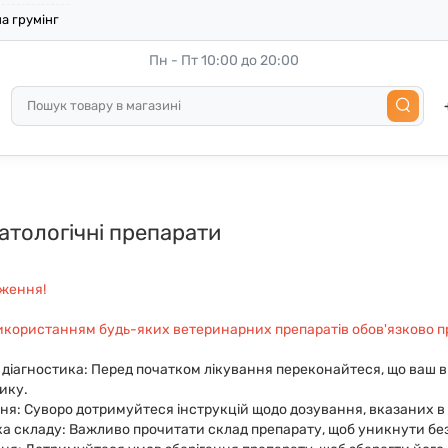
а грумінг
Пн - Пт 10:00 до 20:00
тологічні препарати
ження!
икористанням будь-яких ветеринарних препаратів обов'язково п
а діагностика: Перед початком лікування переконайтеся, що ваш
ику.
ня: Суворо дотримуйтеся інструкцій щодо дозування, вказаних в
а складу: Важливо прочитати склад препарату, щоб уникнути без