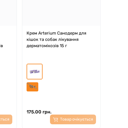
Крем Arterium Санодерм для
кішок та собак лікування
ів
дерматомікозів 15 г
15 г
175.00 грн.
ється
Товар очікується