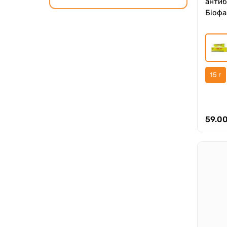
антиб
Біофа
15 г
59.00