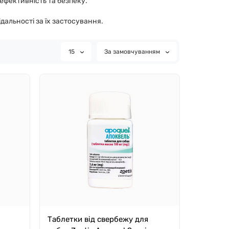
ефективність та безпеку.
дальності за їх застосування.
15
За замовчуванням
Таблетки від свербежу для