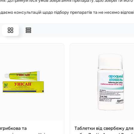
ня: Дотримуйтеся умов зберігання препарату, щоб зберегти його 
даємо консультацій щодо підбору препаратів та не несемо відпові
грибкова та
Таблетки від свербежу для