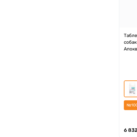
Табле
собак
Апокв
№10
6 832