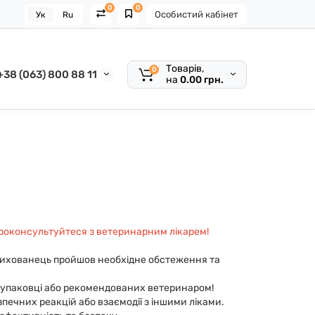
0
0
Особистий кабінет
Ук
Ru
Товарів,
0
+38 (063) 800 88 11
на
0.00 грн.
роконсультуйтеся з ветеринарним лікарем!
 вихованець пройшов необхідне обстеження та
 упаковці або рекомендованих ветеринаром!
печних реакцій або взаємодії з іншими ліками.