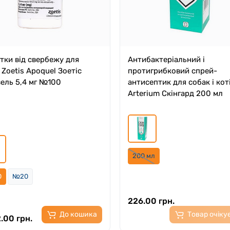
тки від свербежу для
Антибактеріальний і
 Zoetis Apоquеl Зоетіс
протигрибковий спрей-
ель 5,4 мг №100
антисептик для собак і кот
Arterium Скінгард 200 мл
200 мл
0
№20
226.00 грн.
До кошика
Товар очіку
.00 грн.