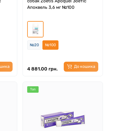
с
собак Zoetis Apоquеl Зоетіс
Апоквель 3,6 мг №100
№20
№100
ошика
До кошика
4 881.00 грн.
Топ