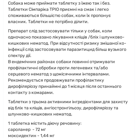
Собака може приймати таблетку з їжею так і без.
Таблетки Сімпаріка ТРІО приємні на смак і легко
споживаються більшістю собак, коли їх пропонує
власник. Таблетки не потрібно ділити.
Препарат слід застосовувати тільки у собак, коли
одночасно показано лікування кліщів /бліх і шлунково-
кишкових нематод. При відсутності ризику змішаної ко-
інфекції слід застосовувати паразитицид більш вузького
спектру дії.
В ендемічних районах собаки повинні отримувати
профілактичні обробки проти легеневих та/або
серцевого нематод з щомісячними інтервалами.
Рекомендується продовжувати профілактику
дирофіляріозу принаймні до 1 місяця після останнього
контакту з комарами.
Таблетки з трьома активними інгредієнтами для захисту
від бліх та кліщів, ангіостронгільозу, дирофiлярiозу та
шлунково-кишкових нематод.
1 таблетка містить діючу речовину:
сароланер - 72 мг
моксидектин - 1,44 мг