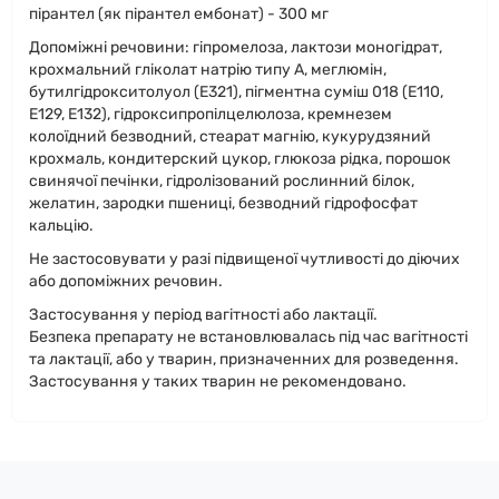
пірантел (як пірантел ембонат) - 300 мг
Допоміжні речовини: гіпромелоза, лактози моногідрат,
крохмальний гліколат натрію типу А, меглюмін,
бутилгідрокситолуол (Е321), пігментна суміш 018 (Е110,
Е129, Е132), гідроксипропілцелюлоза, кремнезем
колоїдний безводний, стеарат магнію, кукурудзяний
крохмаль, кондитерский цукор, глюкоза рідка, порошок
свинячої печінки, гідролізований рослинний білок,
желатин, зародки пшениці, безводний гідрофосфат
кальцію.
Не застосовувати у разі підвищеної чутливості до діючих
або допоміжних речовин.
Застосування у період вагітності або лактації.
Безпека препарату не встановлювалась під час вагітності
та лактації, або у тварин, призначенних для розведення.
Застосування у таких тварин не рекомендовано.