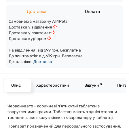
Доставка
Оплата
Самовивіз з магазину All4Pets
Доставка у відділення
Доставка у поштомат
Доставка кур`єром
На відділення: від 699 грн. Безплатна
До поштоматів: від 699 грн. Безплатна
Детальніше:
Доста
вка
0
Опис
Характеристики
Відгуки
Питан
Червонувато - коричневі п'ятикутні таблетки з
закругленими краями. Таблетки мають з однієї сторони
тиснення, яке вказує кількість сароланеру у таблетці.
Препарат призначений для пероорального застосування.