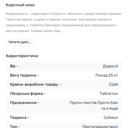
Короткий опис
Червонувато - коричневі п'ятикутні таблетки з закругленими краями.
Таблетки мають з однієї сторони тиснення, яке вказує кількість
сароланеру у таблетці.Препарат призначений для пероорального
застосування. Собака може при...
Читати далі...
Характеристики
Вік -
Дорослі
Вага тварини -
Понад 25 кг
Країна-виробник товару -
США
Лікарська форма -
Таблетки
Призначення -
Проти глистів,Проти бліх
та кліщів
Тварина -
Собаки
Тип -
Протипаразитарні