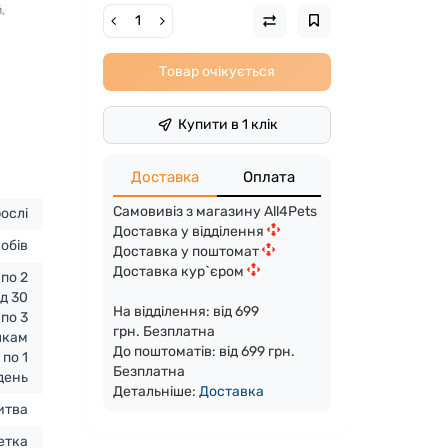
,
Товар очікується
Купити в 1 клік
Доставка
Оплата
Самовивіз з магазину All4Pets
ослі
Доставка у відділення
обів
Доставка у поштомат
Доставка кур`єром
 по 2
ід 30
На відділення: від 699
 по 3
грн. Безплатна
шкам
До поштоматів: від 699 грн.
 по 1
Безплатна
 день
Детальніше:
Доста
вка
итва
етка