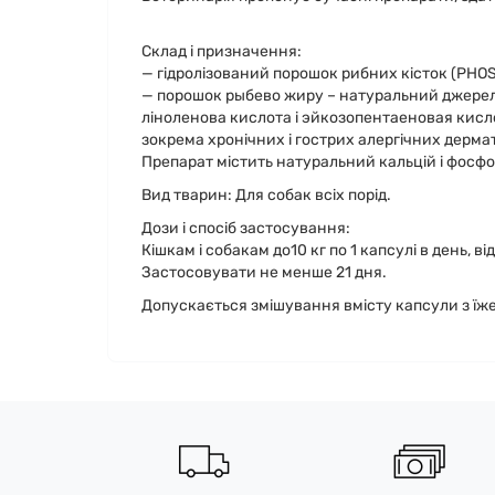
Склад і призначення:
— гідролізований порошок рибних кісток (PHO
— порошок рыбево жиру – натуральний джерел
ліноленова кислота і эйкозопентаеновая кислот
зокрема хронічних і гострих алергічних дермат
Препарат містить натуральний кальцій і фосфор
Вид тварин: Для собак всіх порід.
Дози і спосіб застосування:
Кішкам і собакам до10 кг по 1 капсулі в день, від
Застосовувати не менше 21 дня.
Допускається змішування вмісту капсули з їж