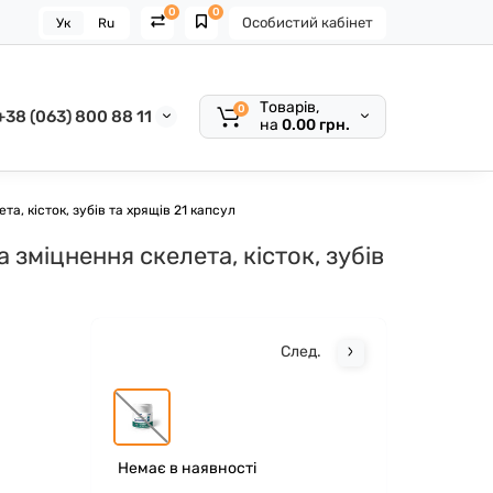
0
0
Особистий кабінет
Ук
Ru
Товарів,
0
+38 (063) 800 88 11
на
0.00 грн.
а, кісток, зубів та хрящів 21 капсул
зміцнення скелета, кісток, зубів
След.
Немає в наявності