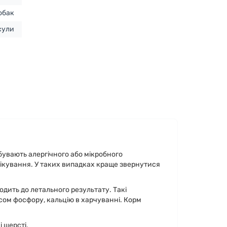
обак
сули
бувають алергічного або мікробного
лікування. У таких випадках краще звернутися
дить до летального результату. Такі
сом фосфору, кальцію в харчуванні. Корм
і шерсті.