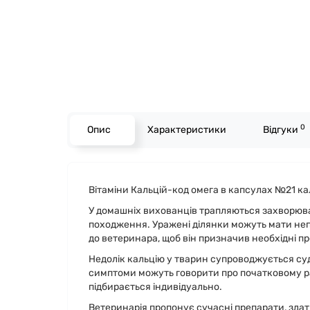
0
Опис
Характеристики
Відгуки
Вітаміни Кальцій-код омега в капсулах №21 кал
У домашніх вихованців трапляються захворюван
походження. Уражені ділянки можуть мати неп
до ветеринара, щоб він призначив необхідні п
Недолік кальцію у тварин супроводжується суд
симптоми можуть говорити про початковому ра
підбирається індивідуально.
Ветеринарія пропонує сучасні препарати, здатн