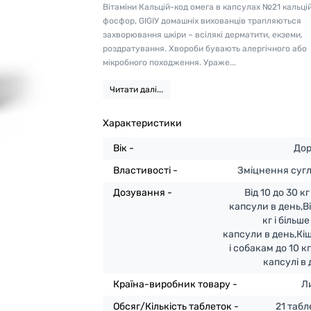
Вітаміни Кальцій-код омега в капсулах №21 кальцій
фосфор, GIGIУ домашніх вихованців трапляються
захворювання шкіри – всілякі дерматити, екземи,
роздратування. Хвороби бувають алергічного або
мікробного походження. Ураже...
Читати далі...
Характеристики
Вік -
Дор
Властивості -
Зміцнення сугл
Дозування -
Від 10 до 30 кг
капсули в день,В
кг і більше
капсули в день,Кі
і собакам до 10 кг
капсулі в
Країна-виробник товару -
Л
Обсяг/Кількість таблеток -
21 табл