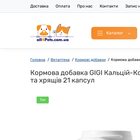
Доставка
Оплата
Про нас
Контакти
Запис н
Каталог
Головна
Ветаптека
Кормові добавки
Кормова добавка
Кормова добавка GIGI Кальцій-Код
та хрящів 21 капсул
Топ