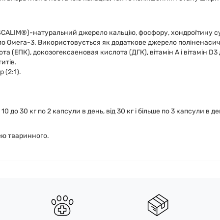
SCALIM®)-натуральний джерело кальцію, фосфору, хондроїтину су
о Омега-3. Використовується як додаткове джерело поліненасич
а (ЕПК), докозогексаеновая кислота (ДГК), вітамін А і вітамін D
итів.
 (2:1).
 10 до 30 кг по 2 капсули в день, від 30 кг і більше по 3 капсули в де
ею тваринного.