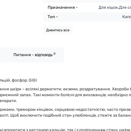
Призначення -
Для кішок,Для с
Тип -
Кап
Дивитись все
0
Питання - відповідь
ьцій, фосфор, GIGI
ня шкіри – всілякі дерматити, екземи, роздратування. Хвороби 
риємний запах. Такі моменти болісні для вихованців, необхідно 
репарати.
омами, тремором кінцівок, серцевою недостатністю, часто призво
хіті. Щоб виключити подібний стан улюбленців, стежте за балан
і впоратися з нестачею кальцію, так і з поліпшенням стану шкіри 