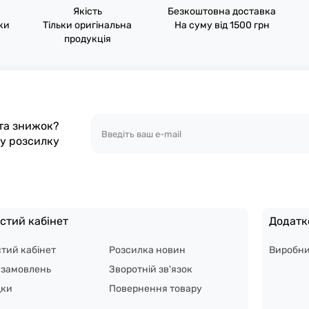
Якість
Безкоштовна доставка
пки
Тільки оригінальна
На суму від 1500 грн
продукція
 та знижок?
шу розсилку
стий кабінет
Додатк
тий кабінет
Розсилка новин
Виробн
я замовлень
Зворотній зв'язок
дки
Повернення товару