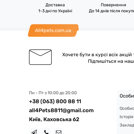
Доставка
Повернення
1-3 дні по Україні
До 14 днів після поку
All4pets.com.ua
Хочете бути в курсі всіх акцій
Підпишіться на на
Пн - Пт з 10:00 до 20:00
Особи
+38 (063) 800 88 11
Особис
all4Pets8811@gmail.com
Історі
Київ, Каховська 62
Закла