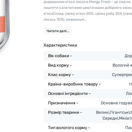
додаванням м'яса лосося.Monge Fresh - це смачні
паштети з апетитними шматочками добірного свіж
м'ясаСклад: свіже м'ясо 50%, свіжа риба 30% (сві
лосось 10%), мінеральні...
Читати далі...
Характеристики
Вік собаки -
Дор
Вид корму -
Вологий 
Клас корму -
Суперпре
Країна-виробник товару -
І
Основні інгредієнти -
Ло
Призначення -
Основне годув
Розмір тварини -
Великі,Гігантські,
Середні,Мініа
Тип вологого корму -
Па