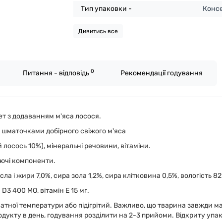
Тип упаковки -
Конс
Дивитись все
0
Питання - відповідь
Рекомендації годування
т з додаванням м'яса лосося.
 шматочками добірного свіжого м'яса
 лосось 10%), мінеральні речовини, вітаміни.
юючі компоненти.
ла і жири 7,0%, сира зола 1,2%, сира клітковина 0,5%, вологість 8
 D3 400 МО, вітамін Е 15 мг.
натної температури або підігрітий. Важливо, що тварина завжди ма
родукту в день, годування розділити на 2-3 прийоми. Відкриту упа