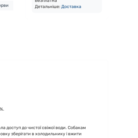
Безплатна
ерви
Детальніше:
Доста
вка
2%.
ла доступ до чистої свіжої води. Собакам
ковку зберігати в холодильнику і вжити