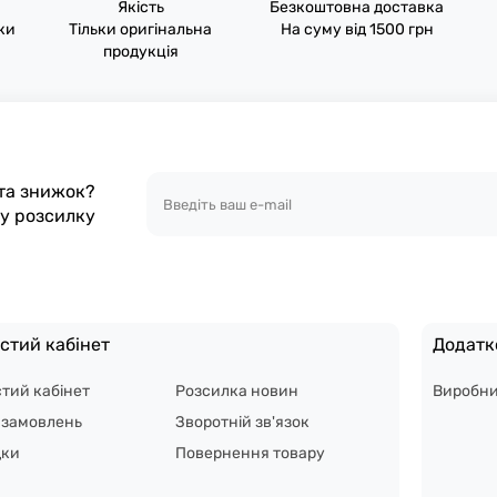
Якість
Безкоштовна доставка
пки
Тільки оригінальна
На суму від 1500 грн
продукція
 та знижок?
шу розсилку
стий кабінет
Додатк
тий кабінет
Розсилка новин
Виробн
я замовлень
Зворотній зв'язок
дки
Повернення товару