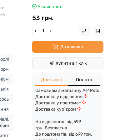
У наявності
ого
жий
53 грн.
До кошика
ослі
Купити в 1 клік
корм
міум
Доставка
Оплата
талія
Самовивіз з магазину All4Pets
Доставка у відділення
сось
Доставка у поштомат
Доставка кур`єром
ання
Малі,
На відділення: від 699
тюрні
грн. Безплатна
До поштоматів: від 699 грн.
штет