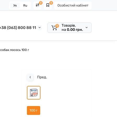
0
0
Особистий кабінет
Ук
Ru
Товарів,
0
+38 (063) 800 88 11
на
0.00 грн.
собак лосось 100 г
Пред.
100 г