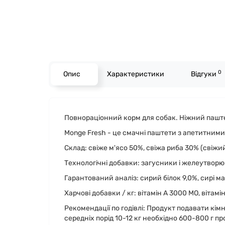
0
Опис
Характеристики
Відгуки
Повнораціонний корм для собак. Ніжний паште
Monge Fresh - це смачні паштети з апетитними
Склад: свіже м'ясо 50%, свіжа риба 30% (свіжий
Технологічні добавки: загусники і желеутвор
Гарантований аналіз: сирий білок 9,0%, сирі мас
Харчові добавки / кг: вітамін А 3000 МО, вітамін
Рекомендації по годівлі: Продукт подавати кім
середніх порід 10-12 кг необхідно 600-800 г п