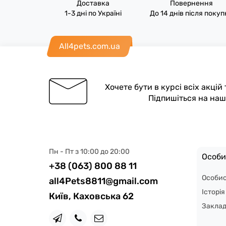
Доставка
Повернення
1-3 дні по Україні
До 14 днів після поку
All4pets.com.ua
Хочете бути в курсі всіх акцій
Підпишіться на на
Пн - Пт з 10:00 до 20:00
Особи
+38 (063) 800 88 11
Особис
all4Pets8811@gmail.com
Історі
Київ, Каховська 62
Закла