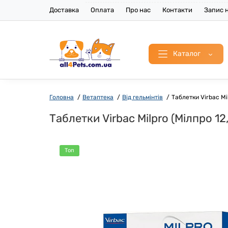
Доставка
Оплата
Про нас
Контакти
Запис н
Каталог
Головна
Ветаптека
Від гельмінтів
Таблетки Virbac Mil
Таблетки Virbac Milpro (Мілпро 12
Топ