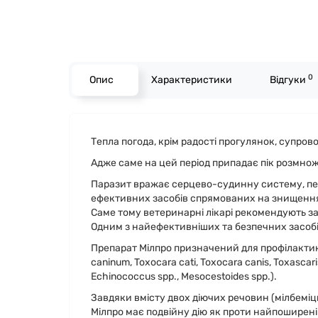
0
Опис
Характеристики
Відгуки
Тепла погода, крім радості прогулянок, супро
Адже саме на цей період припадає пік розмнож
Паразит вражає серцево-судинну систему, печі
ефективних засобів спрямованих на знищення
Саме тому ветеринарні лікарі рекомендують за
Одним з найефективніших та безпечних засобів 
Препарат Мілпро призначений для профілактики 
caninum, Toxocara cati, Toxocara canis, Toxascaris
Echinococcus spp., Mesocestoides spp.).
Завдяки вмісту двох діючих речовин (мілбеміц
Мілпро має подвійну дію як проти найпоширеніш