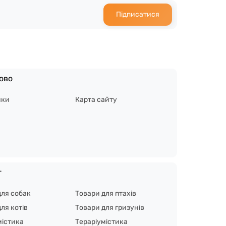
Підписатися
ово
ики
Карта сайту
г
для собак
Товари для птахів
ля котів
Товари для гризунів
містика
Тераріумістика