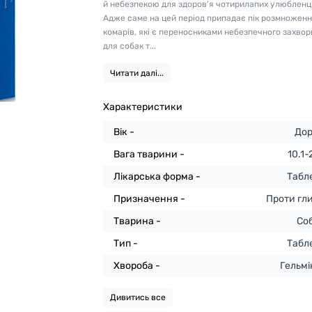
й небезпекою для здоров’я чотирилапих улюбленці
Адже саме на цей період припадає пік розмножен
комарів, які є переносниками небезпечного захво
для собак т...
Читати далі...
Характеристики
Вік -
Дор
Вага тварини -
10.1-
Лікарська форма -
Табл
Призначення -
Проти гли
Тварина -
Со
Тип -
Табл
Хвороба -
Гельмі
Дивитись все