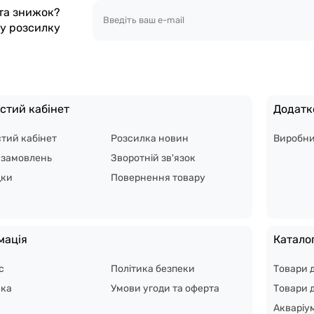
 та знижок?
шу розсилку
стий кабінет
Додатк
тий кабінет
Розсилка новин
Виробн
я замовлень
Зворотній зв'язок
дки
Повернення товару
мація
Катало
с
Політика безпеки
Товари 
вка
Умови угоди та оферта
Товари д
Акваріу