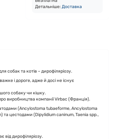
Безплатна
Детальніше:
Доста
вка
я собак та котів – дирофіляріозу.
жке і дороге, адже й досі не існує
шого собаку чи кішку.
ро виробництва компанії Virbac (Франція).
матодами (Ancylostoma tubaeforme, Ancylostoma
um) та цестодами (Dipylidium caninum, Taenia spp.,
є від дирофіляріозу.