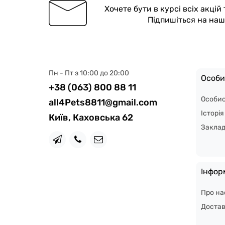
Хочете бути в курсі всіх акцій
Підпишіться на на
Пн - Пт з 10:00 до 20:00
Особи
+38 (063) 800 88 11
Особис
all4Pets8811@gmail.com
Історі
Київ, Каховська 62
Закла
Інфор
Про на
Доста