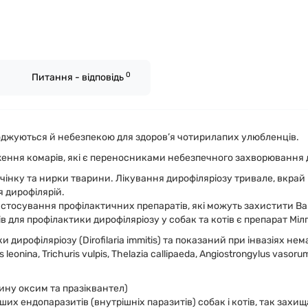
0
Питання - відповідь
воджуються й небезпекою для здоров’я чотирилапих улюбленців.
ення комарів, які є переносниками небезпечного захворювання дл
нку та нирки тварини. Лікування дирофіляріозу тривале, вкрай ва
 дирофілярій.
стосування профілактичних препаратів, які можуть захистити Ва
для профілактики дирофіляріозу у собак та котів є препарат Мілп
дирофіляріозу (Dirofilaria immitis) та показаний при інвазіях не
 leonina, Trichuris vulpis, Thelazia callipaeda, Angiostrongylus vasor
ину оксим та празіквантел)
их ендопаразитів (внутрішніх паразитів) собак і котів, так захища