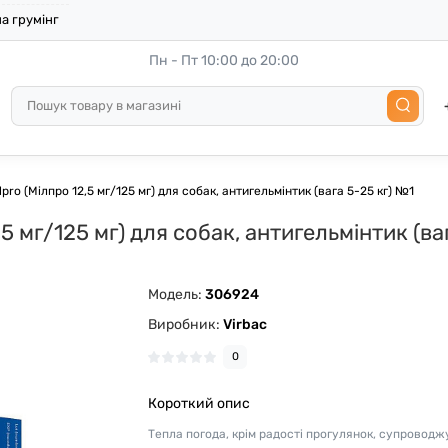
а грумінг
Пн - Пт 10:00 до 20:00
pro (Мілпро 12,5 мг/125 мг) для собак, антигельмінтик (вага 5-25 кг) №1
,5 мг/125 мг) для собак, антигельмінтик (ва
Модель:
306924
Виробник:
Virbac
0
Короткий опис
Тепла погода, крім радості прогулянок, супровод