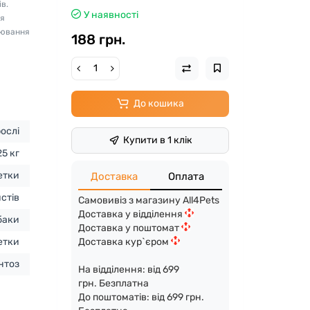
в.
У наявності
ня
рювання
188 грн.
До кошика
ослі
Купити в 1 клік
25 кг
етки
Доставка
Оплата
стів
Самовивіз з магазину All4Pets
Доставка у відділення
баки
Доставка у поштомат
Доставка кур`єром
етки
нтоз
На відділення: від 699
грн. Безплатна
До поштоматів: від 699 грн.