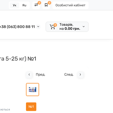
0
0
Особистий кабінет
Ук
Ru
Товарів,
0
+38 (063) 800 88 11
на
0.00 грн.
га 5-25 кг) №1
Пред.
След.
№1
жуються