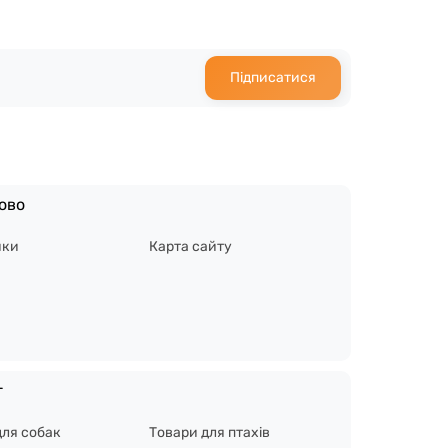
Підписатися
ово
ики
Карта сайту
г
для собак
Товари для птахів