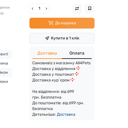
Брелок
ід
До кошика
Купити в 1 клік
Доставка
Оплата
енті
Самовивіз з магазину All4Pets
чина
Доставка у відділення
ікон
Доставка у поштомат
Доставка кур`єром
локи
На відділення: від 699
грн. Безплатна
До поштоматів: від 699 грн.
Безплатна
Детальніше:
Доста
вка