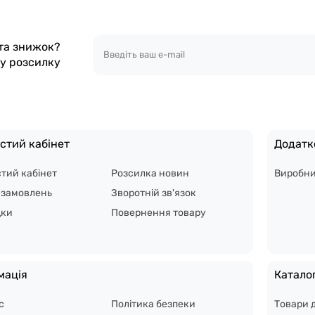
 та знижок?
шу розсилку
стий кабінет
Додатк
тий кабінет
Розсилка новин
Виробн
я замовлень
Зворотній зв'язок
дки
Повернення товару
мація
Катало
с
Політика безпеки
Товари 