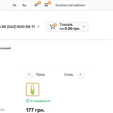
0
0
Особистий кабінет
Ук
Ru
Товарів,
0
+38 (063) 800 88 11
на
0.00 грн.
іконовий
Пред.
След.
У наявності
177 грн.
нцю