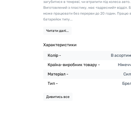
загубитися в темряві, чи втрапити під колеса авто.
Виготовлений з пластику, має «адресний» відділ. 
може працювати без перерви до 20 годин. Працю в
батарейок типу...
Читати далі...
Характеристики
Колір -
В асортим
Країна-виробник товару -
Німеч
Матеріал -
Сил
Тип -
Бре
Дивитись все