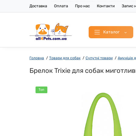
Доставка
Оплата
Про нас
Контакти
Запис н
Каталог
Головна
Товари для собак
Супутні товари
Амуніція 
Брелок Trixie для собак миготли
Топ