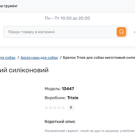
а грумінг
Пн - Пт 10:00 до 20:00
для собак
Аксесуари для собак
Брелок Trixie для собак миготливий сил
вий силіконовий
Модель:
13447
Виробник:
Trixie
0
Короткий опис
Незамінний гаджет, який не дасть вашому улюбле