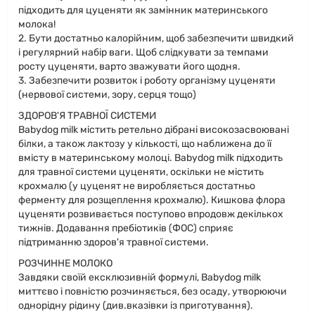
підходить для цуценяти як замінник материнського
молока!
2. Бути достатньо калорійним, щоб забезпечити швидкий
і регулярний набір ваги. Щоб слідкувати за темпами
росту цуценяти, варто зважувати його щодня.
3. Забезпечити розвиток і роботу організму цуценяти
(нервової системи, зору, серця тощо)
ЗДОРОВ'Я ТРАВНОЇ СИСТЕМИ
Babydog milk містить ретельно дібрані високозасвоювані
білки, а також лактозу у кількості, що наближена до її
вмісту в материнському молоці. Babydog milk підходить
для травної системи цуценяти, оскільки не містить
крохмалю (у цуценят не виробляється достатньо
ферменту для розщеплення крохмалю). Кишкова флора
цуценяти розвивається поступово впродовж декількох
тижнів. Додавання пребіотиків (ФОС) сприяє
підтриманню здоров'я травної системи.
РОЗЧИННЕ МОЛОКО
Завдяки своїй ексклюзивній формулі, Babydog milk
миттєво і повністю розчиняється, без осаду, утворюючи
однорідну рідину (див.вказівки із приготування).