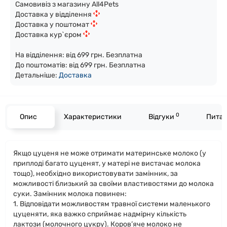
Самовивіз з магазину All4Pets
Доставка у відділення
Доставка у поштомат
Доставка кур`єром
На відділення: від 699 грн. Безплатна
До поштоматів: від 699 грн. Безплатна
Детальніше:
Доста
вка
0
Опис
Характеристики
Відгуки
Питан
Якщо цуценя не може отримати материнське молоко (у
приплоді багато цуценят, у матері не вистачає молока
тощо), необхідно використовувати замінник, за
можливості близький за своїми властивостями до молока
суки. Замінник молока повинен:
1. Відповідати можливостям травної системи маленького
цуценяти, яка важко сприймає надмірну кількість
лактози (молочного цукру). Коров’яче молоко не