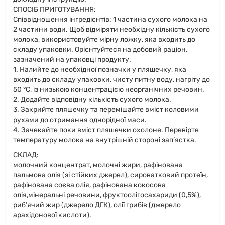
СПОСІБ ПРИГОТУВАННЯ:
Співвідношення інгредієнтів: 1 частина сухого молока на
2 частини води. Щоб відміряти необхідну кількість сухого
молока, використовуйте мірну ложку, яка входить до
складу упаковки. Орієнтуйтеся на добовий раціон,
зазначений на упаковці продукту.
1. Налийте до необхідної позначки у пляшечку, яка
входить до складу упаковки, чисту питну воду, нагріту до
50 °С, із низькою концентрацією неорганічних речовин.
2. Додайте відповідну кількість сухого молока.
3. Закрийте пляшечку та перемішайте вміст коловими
рухами до отримання однорідної маси.
4. Зачекайте поки вміст пляшечки охолоне. Перевірте
температуру молока на внутрішній стороні зап’ястка.
СКЛАД:
молочний концентрат, молочні жири, рафінована
пальмова олія (зі стійких джерел), сироватковий протеїн,
рафінована соєва олія, рафінована кокосова
олія,мінеральні речовини, фруктоолiгосахариди (0,5%),
риб’ячий жир (джерело ДГК), олії грибів (джерело
арахідонової кислоти).