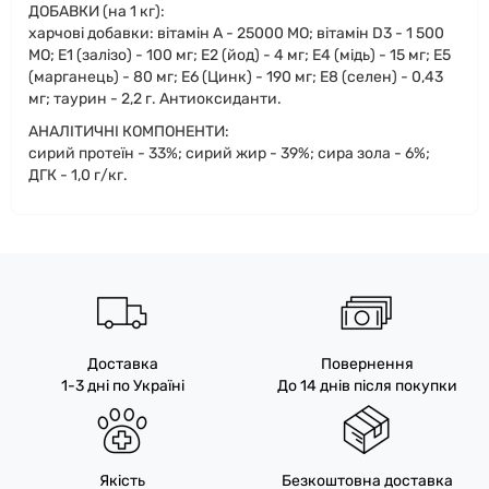
ДОБАВКИ (на 1 кг):
харчові добавки: вітамін A - 25000 MO; вітамін D3 - 1 500
MO; Е1 (залiзо) - 100 мг; Е2 (йод) - 4 мг; Е4 (мiдь) - 15 мг; Е5
(марганець) - 80 мг; Е6 (Цинк) - 190 мг; Е8 (селен) - 0,43
мг; таурин - 2,2 г. Aнтиоксиданти.
АНАЛІТИЧНІ КОМПОНЕНТИ:
сирий протеїн - 33%; сирий жир - 39%; сира зола - 6%;
ДГК - 1,0 г/кг.
Доставка
Повернення
1-3 дні по Україні
До 14 днів після покупки
Якість
Безкоштовна доставка