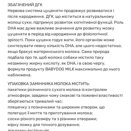
ЗБАГАЧЕНИЙ ДГК
Нервова система цуценяти продовжує розвиватися і
після народження. ДГК, що міститься в натуральному
молоці суки, підтримує розвиток когнітивної функції. Роль
DHA має дуже важливе значення для розвитку мозку
цуценяти в період від народження до фізіологічної
зрілості. Поки цуценя годує мати, його організм може
синтезувати певну кількість DHA, але цього недостатньо,
якщо бракує материнського молока. Сама природа
подбала про те, щоб молоко собаки містило таку
незамінну жирну кислоту, як DHA, і в свою чергу,
формула продукту BABYDOG MILK максимально до нього
наближена.
УПАКОВКА ЗАМІННИКА МОЛОКА МІСТИТЬ:
пакетики розчинного сухого молока із контролем
атмосфери, завдяки чому смакові та поживні властивості
зберігаються тривалий час;
пляшечку з позначками та широким отвором, що
полегшує її миття та приготування молока;
соски різного розміру та з різними отворами;
мірну ложку для точного дозування;
докладну інструкцію.