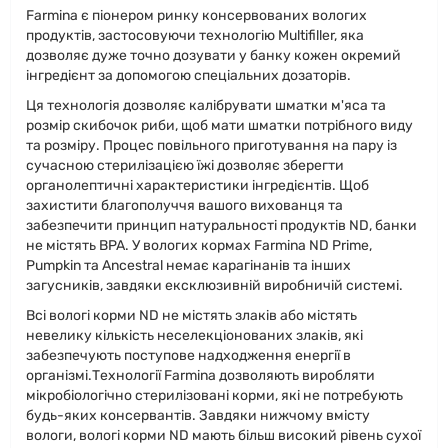
Farmina є піонером ринку консервованих вологих
продуктів, застосовуючи технологію Multifiller, яка
дозволяє дуже точно дозувати у банку кожен окремий
інгредієнт за допомогою спеціальних дозаторів.
Ця технологія дозволяє калібрувати шматки м'яса та
розмір скибочок риби, щоб мати шматки потрібного виду
та розміру. Процес повільного приготування на пару із
сучасною стерилізацією їжі дозволяє зберегти
органолептичні характеристики інгредієнтів. Щоб
захистити благополуччя вашого вихованця та
забезпечити принцип натуральності продуктів ND, банки
не містять BPA. У вологих кормах Farmina ND Prime,
Pumpkin та Ancestral немає карагінанів та інших
загусників, завдяки ексклюзивній виробничій системі.
Всі вологі корми ND не містять злаків або містять
невелику кількість неселекціонованих злаків, які
забезпечують поступове надходження енергії в
організмі.Технології Farmina дозволяють виробляти
мікробіологічно стерилізовані корми, які не потребують
будь-яких консервантів. Завдяки нижчому вмісту
вологи, вологі корми ND мають більш високий рівень сухої