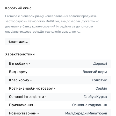
Короткий опис
Farmina є піонером ринку консервованих вологих продуктів,
застосовуючи технологію Multifiller, яка дозволяє дуже точно
дозувати у банку кожен окремий інгредієнт за допомогою
спеціальних дозаторів.Ця технологія дозволяє к...
Читати далі...
Характеристики
Вік собаки -
Дорослі
Вид корму -
Вологий корм
Клас корму -
Холістик
Країна-виробник товару -
Сербія
Основні інгредієнти -
Гарбуз,Курка
Призначення -
Основне годування
Розмір тварини -
Малі,Середні,Мініатюрні