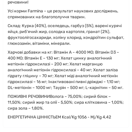
речовини!
Усі корми Farmina – це результат наукових досліджень,
спрямованих на благополуччя тварин.
Склад: Курка (40%), оселедець, гарбуз (5%), варені курячі
яйця, риб'ячий жир, солодка картопля, гранат (2%),
фруктоолігосахариди, холіну хлорид, хондроїтин сульфат,
глюкозамін, вітаміни, мінерали.
Харчові добавки на кг: Вітамін А – 4000 МО; Вітамін D3 –
400 МО; Вітамін Е – 130 мг; Хелат цинку аналогічний
метіонін гідроксилазі – 200 мг; Хелат марганцю
аналогічний метіонін гідроксилазі – 40 мг; Хелат заліза
гідрату гліцину – 70 мг; Хелат міді аналогічний метіонін
гідроксилазі – 16 мг; Інактивовані пивні дріжджі – 1,10 мг;
DL-метіонін – 1000 мг; Таурін – 500 мг; L-карнітин – 50 мг.
ПОЖИВНІ РЕЧОВИНИВолога – 75,00%; сирий білок –
11,50%; сирий жир та олії - 5,50%; сира клітковина – 1,00%;
сира зола – 1,80%.
ЕНЕРГЕТИЧНА ЦІННІСТЬEM Kcal/Kg 1056 - Mj/Kg 4,42