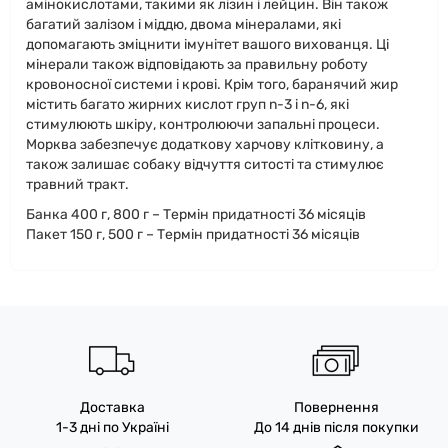
амінокислотами, такими як лізин і лейцин. Він також
багатий залізом і міддю, двома мінералами, які
допомагають зміцнити імунітет вашого вихованця. Ці
мінерали також відповідають за правильну роботу
кровоносної системи і крові. Крім того, баранячий жир
містить багато жирних кислот груп n-3 і n-6, які
стимулюють шкіру, контролюючи запальні процеси.
Морква забезпечує додаткову харчову клітковину, а
також залишає собаку відчуття ситості та стимулює
травний тракт.
Банка 400 г, 800 г – Термін придатності 36 місяців
Пакет 150 г, 500 г – Термін придатності 36 місяців
Доставка
Повернення
1-3 дні по Україні
До 14 днів після покупки