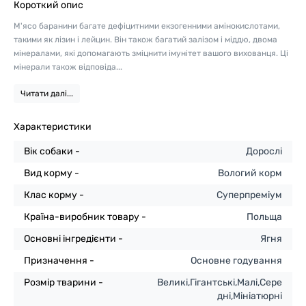
Короткий опис
М'ясо баранини багате дефіцитними екзогенними амінокислотами,
такими як лізин і лейцин. Він також багатий залізом і міддю, двома
мінералами, які допомагають зміцнити імунітет вашого вихованця. Ці
мінерали також відповіда...
Читати далі...
Характеристики
Вік собаки -
Дорослі
Вид корму -
Вологий корм
Клас корму -
Суперпреміум
Країна-виробник товару -
Польща
Основні інгредієнти -
Ягня
Призначення -
Основне годування
Розмір тварини -
Великі,Гігантські,Малі,Сере
дні,Мініатюрні