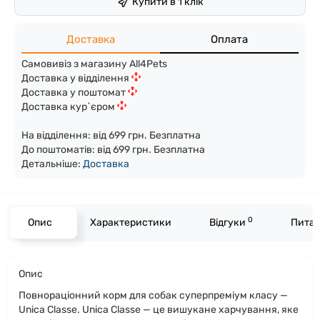
Купити в 1 клік
Доставка
Оплата
Самовивіз з магазину All4Pets
Доставка у відділення
Доставка у поштомат
Доставка кур`єром
На відділення: від 699 грн. Безплатна
До поштоматів: від 699 грн. Безплатна
Детальніше:
Доста
вка
0
Опис
Характеристики
Відгуки
Питан
Опис
Повнораціонний корм для собак суперпреміум класу —
Unica Classe. Unica Classe — це вишукане харчування, яке