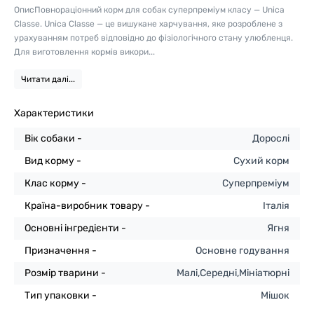
ОписПовнораціонний корм для собак суперпреміум класу — Unica
Classe. Unica Classe — це вишукане харчування, яке розроблене з
урахуванням потреб відповідно до фізіологічного стану улюбленця.
Для виготовлення кормів викори...
Читати далі...
Характеристики
Вік собаки -
Дорослі
Вид корму -
Сухий корм
Клас корму -
Суперпреміум
Країна-виробник товару -
Італія
Основні інгредієнти -
Ягня
Призначення -
Основне годування
Розмір тварини -
Малі,Середні,Мініатюрні
Тип упаковки -
Мішок