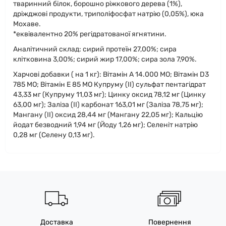
тваринний білок, борошно ріжкового дерева (1%),
дріжджові продукти, триполіфосфат натрію (0,05%), юка
Мохаве.
*еквівалентно 20% регідратованої ягнятини.
Аналітичний склад: сирий протеїн 27,00%; сира
клітковина 3,00%; сирий жир 17,00%; сира зола 7,90%.
Харчові добавки ( на 1 кг): Вітамін А 14.000 МО; Вітамін D3
785 МО; Вітамін Е 85 МО Купруму (ІІ) сульфат пентагідрат
43,33 мг (Купруму 11,03 мг); Цинку оксид 78,12 мг (Цинку
63,00 мг); Заліза (ІІ) карбонат 163,01 мг (Заліза 78,75 мг);
Мангану (ІІ) оксид 28,44 мг (Мангану 22,05 мг); Кальцію
йодат безводний 1,94 мг (Йоду 1,26 мг); Селеніт натрію
0,28 мг (Селену 0,13 мг).
Доставка
Повернення