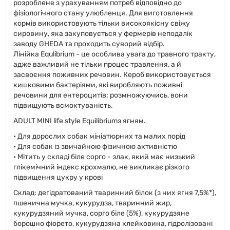
розроблене з урахуванням потреб відповідно до
фізіологічного стану улюбленця. Для виготовлення
кормів використовують тільки високоякісну свіжу
сировину, яка закуповується у фермерів неподалік
заводу GHEDA та проходить суворий відбір.
Лінійка Equlibrium - це особлива увага до травного тракту,
адже важливий не тільки процес травлення, а й
засвоєння поживних речовин. Кероб використовується
кишковими бактеріями, які виробляють поживні
речовини для ентероцитів: розмножуючись, вони
підвищують всмоктуваність.
ADULT MINI life style Equilibriumз ягням.
• Для дорослих собак мініатюрних та малих порід
• Для собак із звичайною фізичною активністю
• Мітить у складі біле сорго - злак, який має низький
глікемічний індекс крохмалю, не викликає різкого
підвищення цукру у крові
Склад: дегідратований тваринний білок (з них ягня 7,5%*),
пшенична мучка, кукурудза, тваринний жир,
кукурудзяний мучка, сорго біле (5%), кукурудзяне
борошно фіорето, кукурудзяна клейковина, гідролізовані