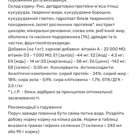
порожнини рота вихованця.
Склад корму: Рис, дегідратовані протеїни м’яса птиці,
кукурудза, тваринні жири, кукурудзяне борошно,
кукурудзяний глютен, гідролізат білків тваринного
походження, ізолят рослинних протеїнів*, екстракт
цикорію, мінеральні речовини, соєва олія, риб’ячий жир,
оболонка та насіння подорожника (1%), дріжджі та їх
частки, фруктоолiгосахариди.
Добавки (на 1 кг): харчові добавки: вітамін A - 22 000 MO;
вітамін D3 - 1 000 MO; E1 (залiзо) -44 мг; E2 (йод) - 4,5 мг;
E4 (мiдь) - 14 мг;E5 (марганець) - 58 мг; E6 (цинк) -142 мг;
E8 (селен) - 0,05 мг. Консерванти. Aнтиоксиданти.
Аналітичні компоненти: сирий протеїн - 24%; сирий жир -
18%; сира зола - 5,9%; сира клітковина - 1,7%; ЕПК/ДГК -
2,5 г/кг
* L.I.P. - білки, відібрані за принципом оптимальної
засвоюваності.
Рекомендації з годування
Поруч завжди повинна бути свіжа питна вода. Розділіть
добову норму корму на кілька разів. Норми в таблиці
вказані в грамах і мірних склянках (1 склянка = 240 мл
або 90 г корму)