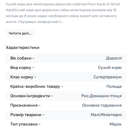
Сухий корм для мініатюрних дорослих собачок Роял Канін X-Small
AdultСухий корм для дорослих собак мініатюрних розмірів від 10
місяців до 8 років надає необхідного рівня енергії для активного
життя. Підтримує комфортний п...
Читати далі...
Характеристики
Вік собаки -
Дорослі
Вид корму -
Сухий корм
Клас корму -
Суперпреміум
Країна-виробник товару -
Польща
Основні інгредієнти -
Рис,Домашня птиця
Призначення -
Основне годування
Розмір тварини -
Малі,Мініатюрні
Тип упаковки -
Мішок