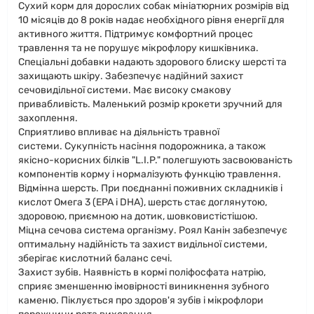
Сухий корм для дорослих собак мініатюрних розмірів від
10 місяців до 8 років надає необхідного рівня енергії для
активного життя. Підтримує комфортний процес
травлення та не порушує мікрофлору кишківника.
Спеціальні добавки надають здорового блиску шерсті та
захищають шкіру. Забезпечує надійний захист
сечовидільної системи. Має високу смакову
привабливість. Маленький розмір крокети зручний для
захоплення.
Сприятливо впливає на діяльність травної
системи. Сукупність насіння подорожника, а також
якісно-корисних білків "L.I.P." полегшують засвоюваність
компонентів корму і нормалізують функцію травлення.
Відмінна шерсть. При поєднанні поживних складників і
кислот Омега 3 (EPA і DHA), шерсть стає доглянутою,
здоровою, приємною на дотик, шовковистістішою.
Міцна сечова система організму. Роял Канін забезпечує
оптимальну надійність та захист видільної системи,
зберігає кислотний баланс сечі.
Захист зубів. Наявність в кормі поліфосфата натрію,
сприяє зменшенню імовірності виникнення зубного
каменю. Піклується про здоров'я зубів і мікрофлори