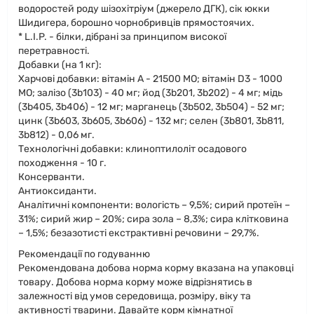
водоростей роду шізохітріум (джерело ДГК), cік юкки
Шидигера, борошно чорнобривців прямостоячих.
* L.I.P. - білки, дібрані за принципом високої
перетравності.
Добавки (на 1 кг):
Харчові добавки: вітамін A - 21500 MO; вітамін D3 - 1000
MO; залiзо (3b103) - 40 мг; йод (3b201, 3b202) - 4 мг; мiдь
(3b405, 3b406) - 12 мг; марганець (3b502, 3b504) - 52 мг;
цинк (3b603, 3b605, 3b606) - 132 мг; селен (3b801, 3b811,
3b812) - 0,06 мг.
Технологічні добавки: клиноптилоліт осадового
походження - 10 г.
Консерванти.
Aнтиоксиданти.
Аналітичні компоненти: вологість – 9,5%; сирий протеїн –
31%; сирий жир – 20%; сира зола – 8,3%; сира клітковина
– 1,5%; безазотисті екстрактивні речовини – 29,7%.
Рекомендації по годуванню
Рекомендована добова норма корму вказана на упаковці
товару. Добова норма корму може відрізнятись в
залежності від умов середовища, розміру, віку та
активності тварини. Давайте корм кімнатної