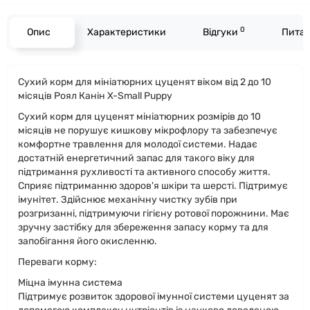
0
Опис
Характеристики
Відгуки
Питан
Сухий корм для мініатюрних цуценят віком від 2 до 10
місяців Роял Канін X-Small Puppy
Сухий корм для цуценят мініатюрних розмірів до 10
місяців не порушує кишкову мікрофлору та забезпечує
комфортне травлення для молодої системи. Надає
достатній енергетичний запас для такого віку для
підтримання рухливості та активного способу життя.
Сприяє підтриманню здоров'я шкіри та шерсті. Підтримує
імунітет. Здійснює механічну чистку зубів при
розгризанні, підтримуючи гігієну ротової порожнини. Має
зручну застібку для збереження запасу корму та для
запобігання його окисленню.
Переваги корму:
Міцна імунна система
Підтримує розвиток здорової імунної системи цуценят за