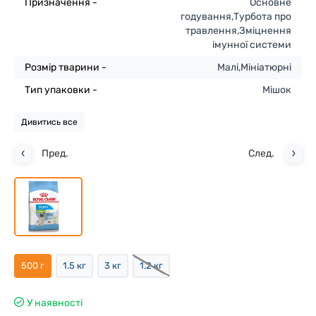
Призначення -
Основне
годування,Турбота про
травлення,Зміцнення
імунної системи
Розмір тварини -
Малі,Мініатюрні
Тип упаковки -
Мішок
Дивитись все
Пред.
След.
500 г
1.5 кг
3 кг
1.2 кг
У наявності