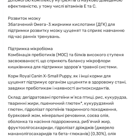
допомогою комплексу нутрієнтів із науково доведеною
ефективністю, у тому числі вітамінів Е та С.
Розвиток мозку
Збагачений Омега-3 жирними кислотами (ДГК) для
підтримки розвитку мозку цуценят та сприяє навчанню
під час ранніх тренувань.
Підтримка мікробіома
Комбінація пребіотиків (МОС) та білків високого ступеня
засвоюваності, що сприяють балансу мікрофлори
кишківника для підтримки здоров'я травної системи.
Корм Royal Canin X-Small Puppy, як і інші корми для
цуценят підтримує організм цуценяти в здоровому стані,
завдяки пребіотикам і наявності антиоксидантів.
Склад: дегідратовані протеїни м’яса птиці, рис, кукурудза,
тваринні жири, пшеничний глютен*, кукурудзяний
глютен, гідролізат протеїнів тваринного походження,
буряковий жом, мінеральні речовини, соєва олія,
оболонка та насіння подорожника, риб’ячий жир,
фруктоолiгосахариди, гідролізат дріжджів (джерело
мананолігосахаридів та бета-глюканів) (0,30%), олія