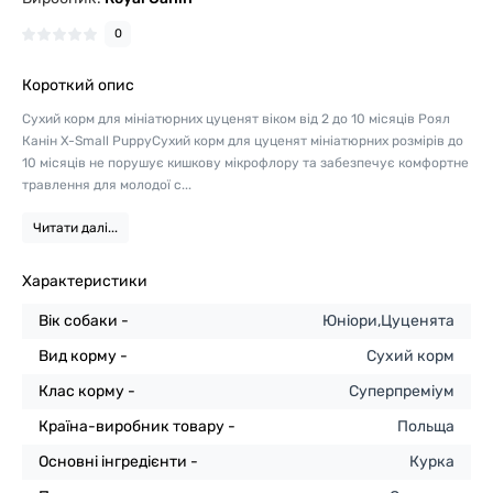
0
Короткий опис
Сухий корм для мініатюрних цуценят віком від 2 до 10 місяців Роял
Канін X-Small PuppyСухий корм для цуценят мініатюрних розмірів до
10 місяців не порушує кишкову мікрофлору та забезпечує комфортне
травлення для молодої с...
Читати далі...
Характеристики
Вік собаки -
Юніори,Цуценята
Вид корму -
Сухий корм
Клас корму -
Суперпреміум
Країна-виробник товару -
Польща
Основні інгредієнти -
Курка