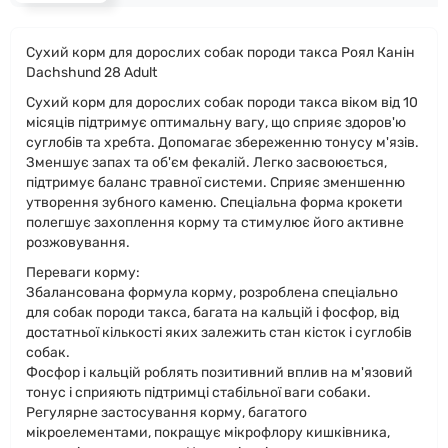
Сухий корм для дорослих собак породи такса Роял Канін
Dachshund 28 Adult
Сухий корм для дорослих собак породи такса віком від 10
місяців підтримує оптимальну вагу, що сприяє здоров'ю
суглобів та хребта. Допомагає збереженню тонусу м'язів.
Зменшує запах та об'єм фекалій. Легко засвоюється,
підтримує баланс травної системи. Сприяє зменшенню
утворення зубного каменю. Спеціальна форма крокети
полегшує захоплення корму та стимулює його активне
розжовування.
Переваги корму:
Збалансована формула корму, розроблена спеціально
для собак породи такса, багата на кальцій і фосфор, від
достатньої кількості яких залежить стан кісток і суглобів
собак.
Фосфор і кальцій роблять позитивний вплив на м'язовий
тонус і сприяють підтримці стабільної ваги собаки.
Регулярне застосування корму, багатого
мікроелементами, покращує мікрофлору кишківника,