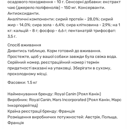
осадового походження - 10 г. Сенсорні добавки: екстракт
чаю (джерело поліфенолів) - 150 мг. Консерванти.
Антиоксиданти.
Аналітичні компоненти: сирий протеїн - 28,0%; сирий
жир - 14,0%; сира зола - 6,4%; сира клітковина - 2,9%; на 1
кг: кальцій - 8 г; фосфор - 6,6 г; пентанатрій трифосфат:
3,5 г.
Спосіб вживання
Дивитись таблицю. Корм готовий до вживання.
Простежте, щоб у вашої собаки завжди була свіжа вода.
Серійний номер, реєстраційний номер і термін
придатності вказані на упаковці. Зберігати в сухому,
прохолодному місці.
Фасовки: 1.5 кг
Найменування бренду: Royal Canin (Роял Канін)
Виробник: Royal Canin, Mars Incorporated (Роял Канін, Марс
Інкорпорейтед)
Країна реєстрації бренду: Франція
Розміщення виробничих потужностей: Австрія, Польща,
Франція