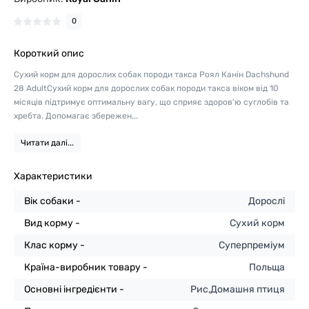
0
Короткий опис
Сухий корм для дорослих собак породи такса Роял Канін Dachshund
28 AdultСухий корм для дорослих собак породи такса віком від 10
місяців підтримує оптимальну вагу, що сприяє здоров'ю суглобів та
хребта. Допомагає збережен...
Читати далі...
Характеристики
Вік собаки -
Дорослі
Вид корму -
Сухий корм
Клас корму -
Суперпреміум
Країна-виробник товару -
Польща
Основні інгредієнти -
Рис,Домашня птиця