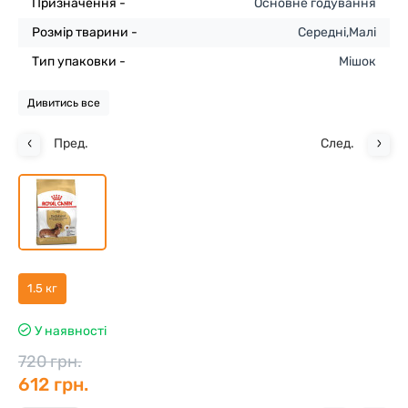
Призначення -
Основне годування
Розмір тварини -
Середні,Малі
Тип упаковки -
Мішок
Дивитись все
Пред.
След.
1.5 кг
У наявності
720 грн.
612 грн.