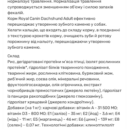
нормалізує травлення. Нормалізація травлення
супроводжується зменшенням об'єму і силою запахів
фекалій.
Корм Royal Canin Dachshund Adult ефективно
перешкоджає утворенню зубного каменю у собак.
Хелати кальцію, що входять до складу корму, в поєднанні
з текстурою крокетів корму, очищають зуби й ротову
порожнину від нальоту, перешкоджаючи утворенню
зубного каменю.
Склад
Рис, дегідратовані протеїни м’яса птиці, ізолят рослинних
протеїнів*, гідролізат білків тваринного походження,
тваринні жири, рослинна клітковина, буряковий жом,
риб’ячий жир, соєва олія, мінеральні речовини,
фруктоолігосахариди, олія огірочника, екстракт
чорнобривців прямостоячих (джерело лютеїну), гідролізат
із панцира ракоподібних (джерело глюкозаміну),
гідролізат хрящовий (джерело хондроїтину).
Добавки (на 1 кг): харчові добавки: вітамін A - 31 500 MO;
вітамін D3 - 800 MO; E1 (залізо) - 35 мг; E2 (йод) - 3,6 мг; E4
(мідь) - 11 мг; E5 (марганець) - 46 мг; E6 (цинк) - 139 мг; E8
(селен) - 0,07 мг. Технологічні добавки: клиноптилоліт