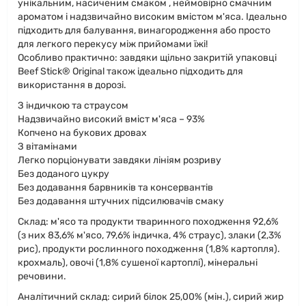
унікальним, насиченим смаком , неймовірно смачним
ароматом і надзвичайно високим вмістом м'яса. Ідеально
підходить для балування, винагородження або просто
для легкого перекусу між прийомами їжі!
Особливо практично: завдяки щільно закритій упаковці
Beef Stick® Original також ідеально підходить для
використання в дорозі.
З індичкою та страусом
Надзвичайно високий вміст м'яса – 93%
Копчено на букових дровах
З вітамінами
Легко порціонувати завдяки лініям розриву
Без доданого цукру
Без додавання барвників та консервантів
Без додавання штучних підсилювачів смаку
Склад: м'ясо та продукти тваринного походження 92,6%
(з них 83,6% м'ясо, 79,6% індичка, 4% страус), злаки (2,3%
рис), продукти рослинного походження (1,8% картопля).
крохмаль), овочі (1,8% сушеної картоплі), мінеральні
речовини.
Аналітичний склад: сирий білок 25,00% (мін.), сирий жир