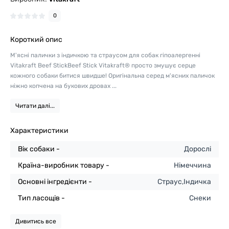
0
Короткий опис
М'ясні палички з індичкою та страусом для собак гіпоалергенні
Vitakraft Beef StickBeef Stick Vitakraft® просто змушує серце
кожного собаки битися швидше! Оригінальна серед м'ясних паличок
ніжно копчена на букових дровах ...
Читати далі...
Характеристики
Вік собаки -
Дорослі
Країна-виробник товару -
Німеччина
Основні інгредієнти -
Страус,Індичка
Тип ласощів -
Снеки
Дивитись все