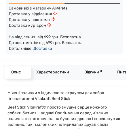
Самовивіз з магазину All4Pets
Доставка у відділення
Доставка у поштомат
Доставка кур`єром
На відділення: від 699 грн. Безплатна
До поштоматів: від 699 грн. Безплатна
Детальніше:
Доста
вка
0
Опис
Характеристики
Відгуки
Питан
М'ясні палички з індичкою та страусом для собак
гіпоалергенні Vitakraft Beef Stick
Beef Stick Vitakraft® просто змушує серце кожного
собаки битися швидше! Оригінальна серед м'ясних
паличок ніжно копчена на букових дровах і переконує як
великих, так і маленьких чотирилапих друзів своїм