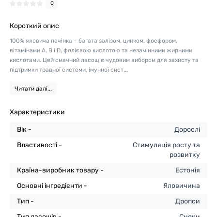
0
Короткий опис
100% яловича печінка – багата залізом, цинком, фосфором,
вітамінами A, B і D, фолієвою кислотою та незамінними жирними
кислотами. Цей смачний ласощ є чудовим вибором для захисту та
підтримки травної системи, імунної сист...
Читати далі...
Характеристики
Вік -
Дорослі
Властивості -
Стимуляція росту та
розвитку
Країна-виробник товару -
Естонія
Основні інгредієнти -
Яловичина
Тип -
Дропси
Тип ласощів -
Снеки