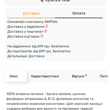
Купити в 1 клік
Доставка
Оплата
Самовивіз з магазину All4Pets
Доставка у відділення
Доставка у поштомат
Доставка кур`єром
На відділення: від 699 грн. Безплатна
До поштоматів: від 699 грн. Безплатна
Детальніше:
Доста
вка
0
Опис
Характеристики
Відгуки
Питан
100% яловича печінка – багата залізом, цинком,
фосфором, вітамінами A, B і D, фолієвою кислотою та
незамінними жирними кислотами. Цей смачний ласощ є
чудовим вибором для захисту та підтримки травної