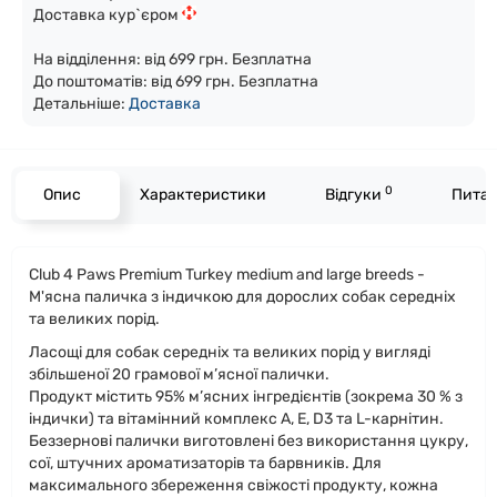
Доставка кур`єром
На відділення: від 699 грн. Безплатна
До поштоматів: від 699 грн. Безплатна
Детальніше:
Доста
вка
0
Опис
Характеристики
Відгуки
Питан
Club 4 Paws Premium Turkey medium and large breeds -
М'ясна паличка з індичкою для дорослих собак середніх
та великих порід.
Ласощі для собак середніх та великих порід у вигляді
збільшеної 20 грамової м’ясної палички.
Продукт містить 95% м’ясних інгредієнтів (зокрема 30 % з
індички) та вітамінний комплекс A, E, D3 та L-карнітин.
Беззернові палички виготовлені без використання цукру,
сої, штучних ароматизаторів та барвників. Для
максимального збереження свіжості продукту, кожна