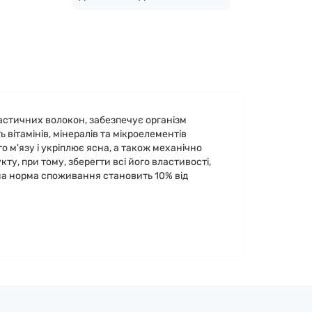
астичних волокон, забезпечує організм
вітамінів, мінералів та мікроелементів
о м'язу і укріплює ясна, а також механічно
ту, при тому, зберегти всі його властивості,
на норма споживання становить 10% від