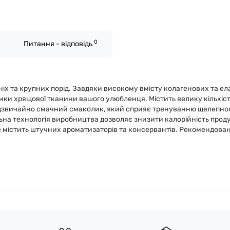
0
Питання - відповідь
іх та крупних порід. Завдяки високому вмісту колагенових та ел
ки хрящової тканини вашого улюбленця. Містить велику кількість 
. Надзвичайно смачний смаколик, який сприяє тренуванню щелепног
льна технологія виробництва дозволяє знизити калорійність продук
е містить штучних ароматизаторів та консервантів. Рекомендова