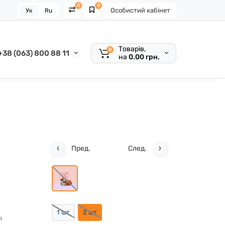
0
0
Особистий кабінет
Ук
Ru
Товарів,
0
+38 (063) 800 88 11
на
0.00 грн.
Пред.
След.
1 шт
2 шт
а