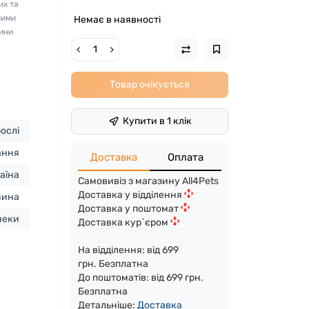
их та
ними
Немає в наявності
нини
Товар очікується
Купити в 1 клік
ослі
ання
Доставка
Оплата
аїна
Самовивіз з магазину All4Pets
Доставка у відділення
нина
Доставка у поштомат
неки
Доставка кур`єром
На відділення: від 699
грн. Безплатна
До поштоматів: від 699 грн.
Безплатна
Детальніше:
Доста
вка