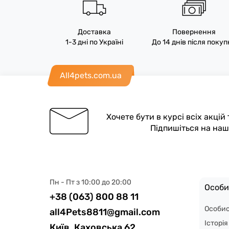
Доставка
Повернення
1-3 дні по Україні
До 14 днів після поку
All4pets.com.ua
Хочете бути в курсі всіх акцій
Підпишіться на на
Пн - Пт з 10:00 до 20:00
Особи
+38 (063) 800 88 11
Особис
all4Pets8811@gmail.com
Історі
Київ, Каховська 62