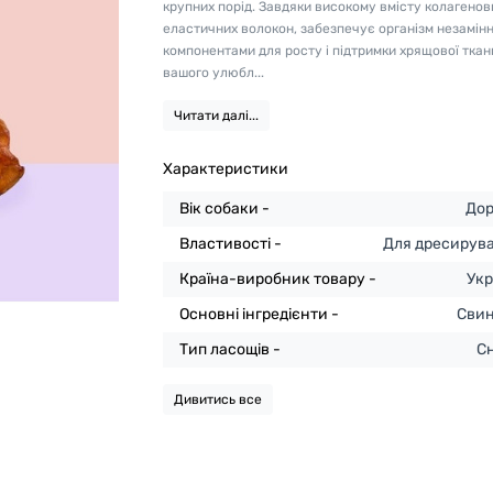
крупних порід. Завдяки високому вмісту колагенов
еластичних волокон, забезпечує організм незамін
компонентами для росту і підтримки хрящової тка
вашого улюбл...
Читати далі...
Характеристики
Вік собаки -
Дор
Властивості -
Для дресирув
Країна-виробник товару -
Укр
Основні інгредієнти -
Сви
Тип ласощів -
С
Дивитись все