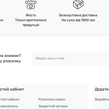
Якість
Безкоштовна доставка
пки
Тільки оригінальна
На суму від 1500 грн
продукція
 та знижок?
шу розсилку
стий кабінет
Додатк
тий кабінет
Розсилка новин
Виробн
я замовлень
Зворотній зв'язок