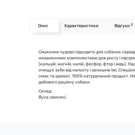
0
Опис
Характеристики
Відгуки
Смаколик чудово підходить для собачок середн
незамінними компонентами для росту і підтрим
(кальцій, магній, калій, фосфор, фтор і мідь)
очищує зуби від нальоту і залишків їжі. Спеціа
смак та аромат. 100% натуральний продукт. Н
добового раціону собаки.
Склад:
Вуха свинячі.