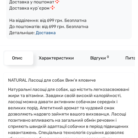
Доставка у поштомат
Доставка кур`єром
На відділення: від 699 грн. Безплатна
До поштоматів: від 699 грн. Безплатна
Детальніше:
Доста
вка
0
Опис
Характеристики
Відгуки
Питан
NATURAL Ласощі для собак Вим'я яловиче
Натуральні ласощі для собак, що містить легкозасвоювані
жири та вітаміни. Завдяки своїй високій калорійності,
ласощі можна давати активним собачкам середніх і
великих порід. Апетитний аромат та чудовий смак
дозволяють надовго зайняти вашого вихованця. Ласощі
позитивно впливають на загальний обмін речовин і
сприяють швидкій адаптації собачки в період підвищених
навантажень. Спеціальна технологія сушіння дозволяє