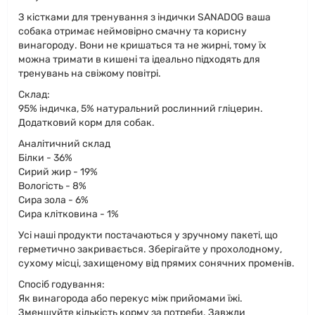
З кістками для тренування з індички SANADOG ваша
собака отримає неймовірно смачну та корисну
винагороду. Вони не кришаться та не жирні, тому їх
можна тримати в кишені та ідеально підходять для
тренувань на свіжому повітрі.
Склад:
95% індичка, 5% натуральний рослинний гліцерин.
Додатковий корм для собак.
Аналітичний склад
Білки - 36%
Сирий жир - 19%
Вологість - 8%
Сира зола - 6%
Сира клітковина - 1%
Усі наші продукти постачаються у зручному пакеті, що
герметично закривається. Зберігайте у прохолодному,
сухому місці, захищеному від прямих сонячних променів.
Спосіб годування:
Як винагорода або перекус між прийомами їжі.
Зменшуйте кількість корму за потреби. Завжди