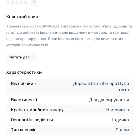
0
Короткий опис
Тренувальні кістки SANADOG, виготовлені з чистого м'яса, здорові та
м'які, що робить їх ідеальними для щоденних винагород та мотивації
під час дресирування. Вони ідеально підходять для використання
методів позитивного пі...
Читати далі...
Характеристики
Вік собаки -
Дорослі,Літні,Юніори,Цуце
нята
Властивості -
Для дресирування
Країна-виробник товару -
Німеччина
Основні інгредієнти -
Індичка
Тип ласощів -
Снеки