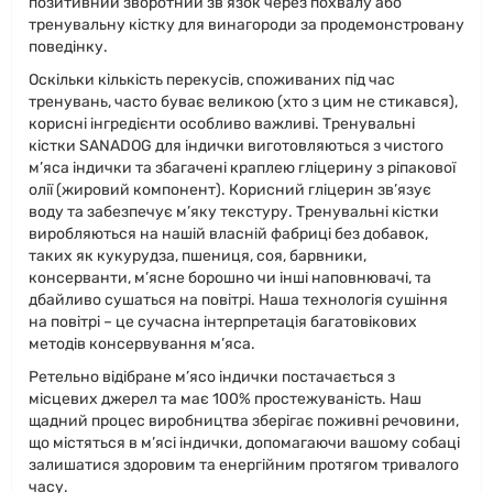
позитивний зворотний зв'язок через похвалу або
тренувальну кістку для винагороди за продемонстровану
поведінку.
Оскільки кількість перекусів, споживаних під час
тренувань, часто буває великою (хто з цим не стикався),
корисні інгредієнти особливо важливі. Тренувальні
кістки SANADOG для індички виготовляються з чистого
м’яса індички та збагачені краплею гліцерину з ріпакової
олії (жировий компонент). Корисний гліцерин зв’язує
воду та забезпечує м’яку текстуру. Тренувальні кістки
виробляються на нашій власній фабриці без добавок,
таких як кукурудза, пшениця, соя, барвники,
консерванти, м’ясне борошно чи інші наповнювачі, та
дбайливо сушаться на повітрі. Наша технологія сушіння
на повітрі – це сучасна інтерпретація багатовікових
методів консервування м’яса.
Ретельно відібране м’ясо індички постачається з
місцевих джерел та має 100% простежуваність. Наш
щадний процес виробництва зберігає поживні речовини,
що містяться в м’ясі індички, допомагаючи вашому собаці
залишатися здоровим та енергійним протягом тривалого
часу.