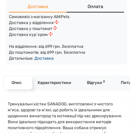
Доставка
Оплата
Самовивіз з магазину All4Pets
Доставка у відділення
Доставка у поштомат
Доставка кур`єром
На відділення: від 699 грн. Безплатна
До поштоматів: від 699 грн. Безплатна
Детальніше:
Доста
вка
0
Опис
Характеристики
Відгуки
Питан
Тренувальні кістки SANADOG, виготовлені з чистого
м'яса, здорові та м'які, що робить їх ідеальними для
щоденних винагород та мотивації під час дресирування.
Вони ідеально підходять для використання методів
позитивного підкріплення. Ваша собака отримує