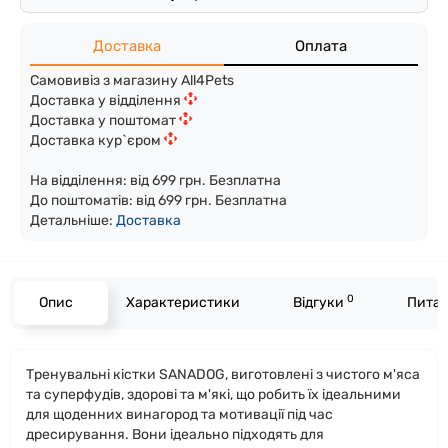
Доставка
Оплата
Самовивіз з магазину All4Pets
Доставка у відділення
Доставка у поштомат
Доставка кур`єром
На відділення: від 699 грн. Безплатна
До поштоматів: від 699 грн. Безплатна
Детальніше:
Доста
вка
0
Опис
Характеристики
Відгуки
Питан
Тренувальні кістки SANADOG, виготовлені з чистого м'яса
та суперфудів, здорові та м'які, що робить їх ідеальними
для щоденних винагород та мотивації під час
дресирування. Вони ідеально підходять для