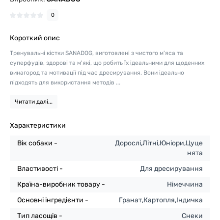
0
Короткий опис
Тренувальні кістки SANADOG, виготовлені з чистого м'яса та
суперфудів, здорові та м'які, що робить їх ідеальними для щоденних
винагород та мотивації під час дресирування. Вони ідеально
підходять для використання методів ...
Читати далі...
Характеристики
Вік собаки -
Дорослі,Літні,Юніори,Цуце
нята
Властивості -
Для дресирування
Країна-виробник товару -
Німеччина
Основні інгредієнти -
Гранат,Картопля,Індичка
Тип ласощів -
Снеки