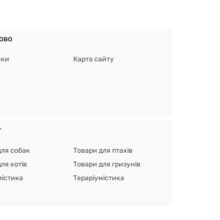
ово
ики
Карта сайту
г
для собак
Товари для птахів
ля котів
Товари для гризунів
містика
Тераріумістика