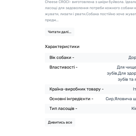
Cheese CROCI- виготовлена з шкіри буйвола. Ідеаль
ласощі для задоволення потреби кожного собаки к
жувати, лизати і рвати.Собака постійно хоче жуват
предм...
Читати далі...
Характеристики
Вік собаки -
Дор
Властивості -
Для чищ
зубів,Для здо
зубів та
Країна-виробник товару -
І
Основні інгредієнти -
Сир,Яловича ш
Тип ласощів -
Кі
Дивитись все