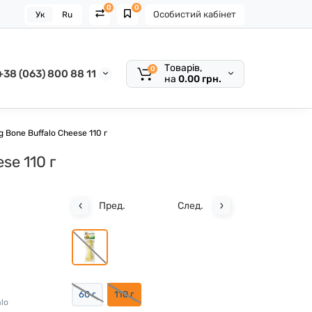
0
0
Особистий кабінет
Ук
Ru
Товарів,
0
+38 (063) 800 88 11
на
0.00 грн.
g Bone Buffalo Cheese 110 г
se 110 г
Пред.
След.
60 г
110 г
lo