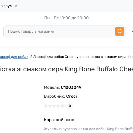
а грумінг
Пн - Пт 10:00 до 20:00
асощі для собак
Ласощі для собак Croci вузлова кістка зі смаком сира Kin
стка зі смаком сира King Bone Buffalo Chee
Модель:
C1003249
Виробник:
Croci
0
Короткий опис
Жувальна вузлова кістка для собак King Bone Buffa