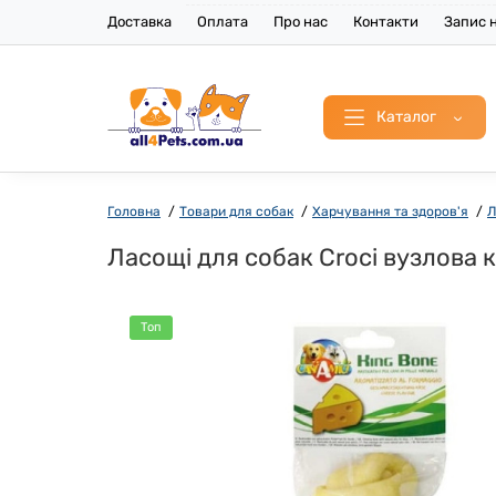
Доставка
Оплата
Про нас
Контакти
Запис н
Каталог
Головна
Товари для собак
Харчування та здоров'я
Л
Ласощі для собак Croci вузлова кі
Топ