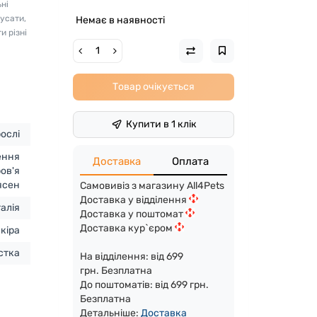
ні
усати,
Немає в наявності
и різні
Товар очікується
Купити в 1 клік
ослі
ення
Доставка
Оплата
ров'я
 ясен
Самовивіз з магазину All4Pets
Доставка у відділення
талія
Доставка у поштомат
Доставка кур`єром
кіра
стка
На відділення: від 699
грн. Безплатна
До поштоматів: від 699 грн.
Безплатна
Детальніше:
Доста
вка