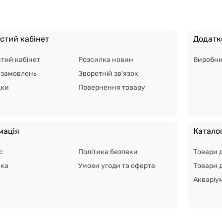
стий кабінет
Додатк
тий кабінет
Розсилка новин
Виробн
я замовлень
Зворотній зв'язок
дки
Повернення товару
мація
Катало
с
Політика безпеки
Товари 
вка
Умови угоди та оферта
Товари д
Акваріу