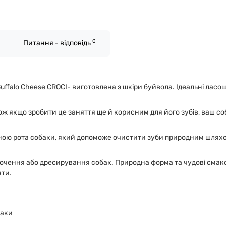
0
Питання - відповідь
Buffalo Cheese CROCI- виготовлена з шкіри буйвола. Ідеальні лас
ож якщо зробити це заняття ще й корисним для його зубів, ваш со
ою рота собаки, який допоможе очистити зуби природним шляхом
очення або дресирування собак. Природна форма та чудові смако
нти.
баки