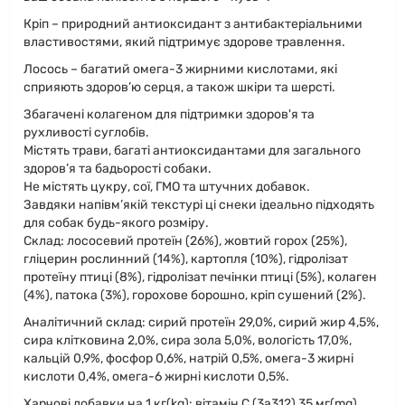
Кріп – природний антиоксидант з антибактеріальними
властивостями, який підтримує здорове травлення.
Лосось – багатий омега-3 жирними кислотами, які
сприяють здоров’ю серця, а також шкіри та шерсті.
Збагачені колагеном для підтримки здоров'я та
рухливості суглобів.
Містять трави, багаті антиоксидантами для загального
здоров’я та бадьорості собаки.
Не містять цукру, сої, ГМО та штучних добавок.
Завдяки напівм’якій текстурі ці снеки ідеально підходять
для собак будь-якого розміру.
Склад: лососевий протеїн (26%), жовтий горох (25%),
гліцерин рослинний (14%), картопля (10%), гідролізат
протеїну птиці (8%), гідролізат печінки птиці (5%), колаген
(4%), патока (3%), горохове борошно, кріп сушений (2%).
Аналітичний склад: сирий протеїн 29,0%, сирий жир 4,5%,
сира клітковина 2,0%, сира зола 5,0%, вологість 17,0%,
кальцій 0,9%, фосфор 0,6%, натрій 0,5%, омега-3 жирні
кислоти 0,4%, омега-6 жирні кислоти 0,5%.
Харчові добавки на 1 кг(kg): вітамін C (3a312) 35 мг(mg).