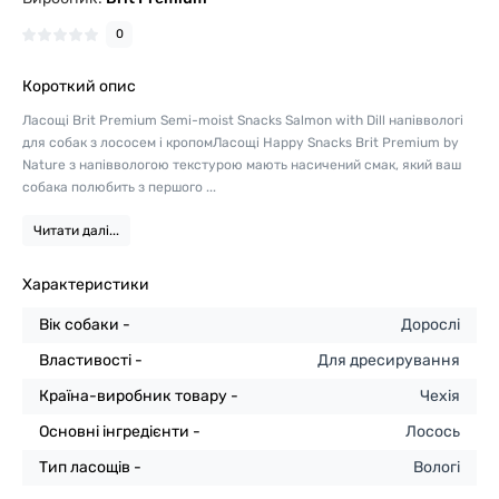
0
Короткий опис
Ласощі Brit Premium Semi-moist Snacks Salmon with Dill напіввологі
для cобак з лососем і кропомЛасощі Happy Snacks Brit Premium by
Nature з напіввологою текстурою мають насичений смак, який ваш
собака полюбить з першого ...
Читати далі...
Характеристики
Вік собаки -
Дорослі
Властивості -
Для дресирування
Країна-виробник товару -
Чехія
Основні інгредієнти -
Лосось
Тип ласощів -
Вологі