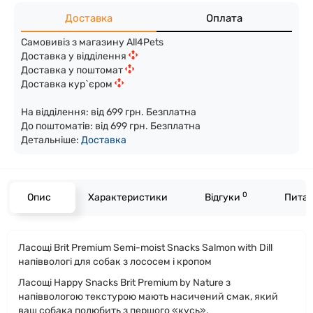
Доставка
Оплата
Самовивіз з магазину All4Pets
Доставка у відділення
Доставка у поштомат
Доставка кур`єром
На відділення: від 699 грн. Безплатна
До поштоматів: від 699 грн. Безплатна
Детальніше:
Доста
вка
0
Опис
Характеристики
Відгуки
Питан
Ласощі Brit Premium Semi-moist Snacks Salmon with Dill
напіввологі для cобак з лососем і кропом
Ласощі Happy Snacks Brit Premium by Nature з
напіввологою текстурою мають насичений смак, який
ваш собака полюбить з першого «кусь».