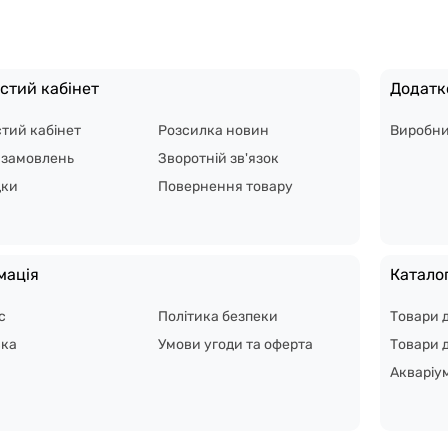
стий кабінет
Додатк
тий кабінет
Розсилка новин
Виробн
я замовлень
Зворотній зв'язок
дки
Повернення товару
мація
Катало
с
Політика безпеки
Товари 
вка
Умови угоди та оферта
Товари д
Акваріу