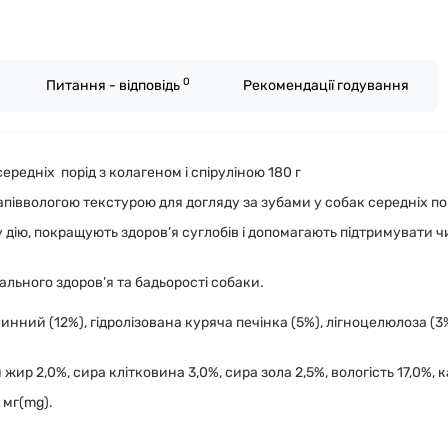
0
Питання - відповідь
Рекомендації годування
середніх порід з колагеном і спіруліною 180 г
напіввологою текстурою для догляду за зубами у собак середніх по
 дію, покращують здоров’я суглобів і допомагають підтримувати чи
ального здоров’я та бадьорості собаки.
ний (12%), гідролізована куряча печінка (5%), лігноцелюлоза (3%),
жир 2,0%, сира клітковина 3,0%, сира зола 2,5%, вологість 17,0%, к
5 мг(mg).