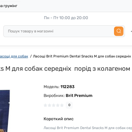
а грумінг
Пн - Пт 10:00 до 20:00
асощі для собак
Ласощі Brit Premium Dental Snacks M для cобак середніх 
s M для cобак середніх порід з колагеном і
Модель:
112283
Виробник:
Brit Premium
0
Короткий опис
Ласощі Brit Premium Dental Snacks M для cобак се