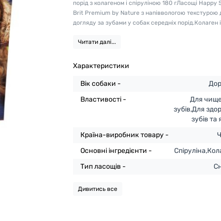
порід з колагеном і спіруліною 180 гЛасощі Happy 
Brit Premium by Nature з напіввологою текстурою 
догляду за зубами у собак середніх порід.Колаген і 
Читати далі...
Характеристики
Вік собаки -
Дор
Властивості -
Для чищ
зубів,Для здо
зубів та
Країна-виробник товару -
Ч
Основні інгредієнти -
Спіруліна,Кол
Тип ласощів -
С
Дивитись все