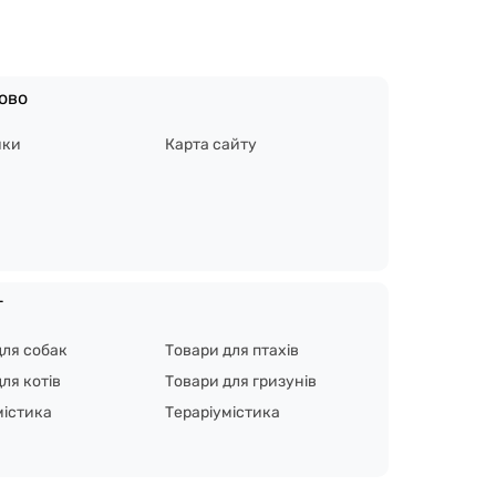
ово
ики
Карта сайту
г
для собак
Товари для птахів
ля котів
Товари для гризунів
містика
Тераріумістика