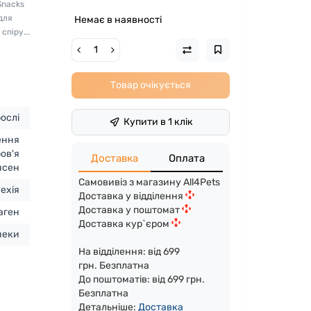
Snacks
для
Немає в наявності
спіру...
Товар очікується
ослі
Купити в 1 клік
ення
ров'я
Доставка
Оплата
 ясен
Самовивіз з магазину All4Pets
ехія
Доставка у відділення
Доставка у поштомат
аген
Доставка кур`єром
неки
На відділення: від 699
грн. Безплатна
До поштоматів: від 699 грн.
Безплатна
Детальніше:
Доста
вка