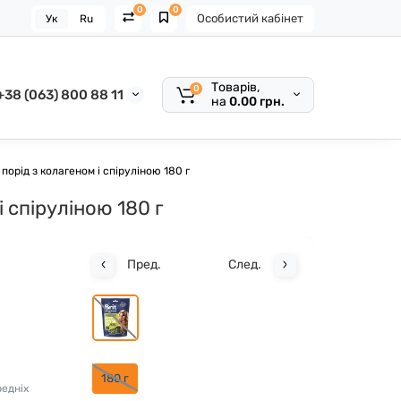
0
0
Особистий кабінет
Ук
Ru
Товарів,
0
+38 (063) 800 88 11
на
0.00 грн.
порід з колагеном і спіруліною 180 г
 спіруліною 180 г
Пред.
След.
180 г
редніх