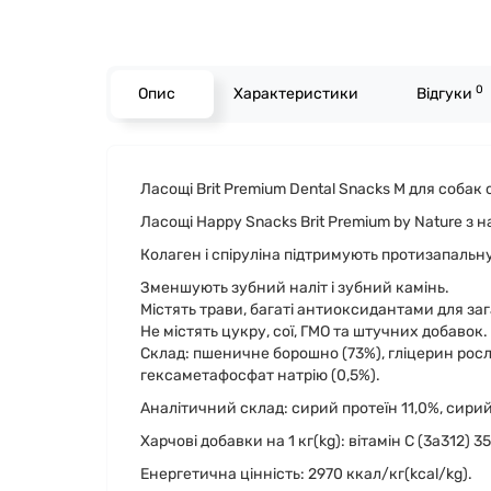
0
Опис
Характеристики
Відгуки
Ласощі Brit Premium Dental Snacks M для cобак 
Ласощі Happy Snacks Brit Premium by Nature з 
Колаген і спіруліна підтримують протизапальну
Зменшують зубний наліт і зубний камінь.
Містять трави, багаті антиоксидантами для заг
Не містять цукру, сої, ГМО та штучних добавок.
Склад: пшеничне борошно (73%), гліцерин рослин
гексаметафосфат натрію (0,5%).
Аналітичний склад: сирий протеїн 11,0%, сирий 
Харчові добавки на 1 кг(kg): вітамін C (3a312) 3
Енергетична цінність: 2970 ккал/кг(kсal/kg).