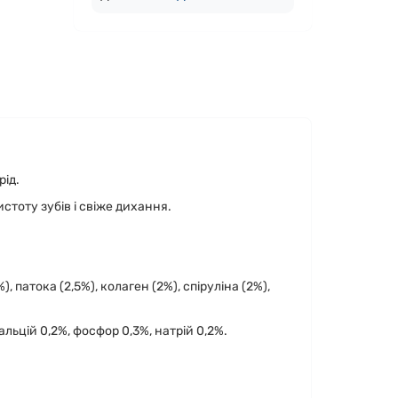
рід.
стоту зубів і свіже дихання.
 патока (2,5%), колаген (2%), спіруліна (2%),
альцій 0,2%, фосфор 0,3%, натрій 0,2%.