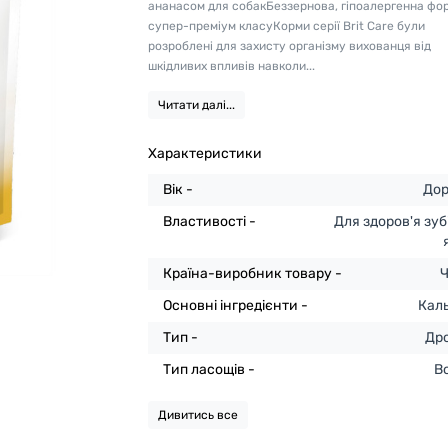
ананасом для собакБеззернова, гіпоалергенна фо
супер-преміум класуКорми серії Brit Care були
розроблені для захисту організму вихованця від
шкідливих впливів навколи...
Читати далі...
Характеристики
Вік -
Дор
Властивості -
Для здоров'я зуб
Країна-виробник товару -
Ч
Основні інгредієнти -
Кал
Тип -
Др
Тип ласощів -
В
Дивитись все