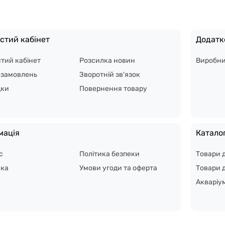
стий кабінет
Додатк
тий кабінет
Розсилка новин
Виробн
я замовлень
Зворотній зв'язок
дки
Повернення товару
мація
Катало
с
Політика безпеки
Товари 
вка
Умови угоди та оферта
Товари д
Акваріу