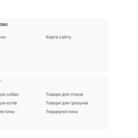
ово
ики
Карта сайту
г
для собак
Товари для птахів
ля котів
Товари для гризунів
містика
Тераріумістика