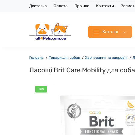
Доставка
Оплата
Про нас
Контакти
Запис н
Каталог
Головна
Товари для собак
Харчування та здоров'я
Л
Ласощі Brit Care Mobility для соб
Топ