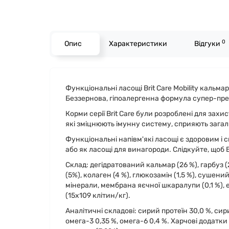
0
Опис
Характеристики
Відгуки
Функціональні ласощі Brit Care Mobility кальма
Беззернова, гіпоалергенна формула супер-пре
Корми серії Brit Care були розроблені для за
які зміцнюють імунну систему, сприяють зага
Функціональні напівм'які ласощі є здоровим і
або як ласощі для винагороди. Слідкуйте, щоб 
Склад: дегідратований кальмар (26 %), гарбуз (
(5%), колаген (4 %), глюкозамін (1,5 %), сушений
мінерали, мембрана яєчної шкаралупи (0,1 %), ек
(15x109 клітин/кг).
Аналітичні складові: сирий протеїн 30,0 %, сирий
омега-3 0,35 %, омега-6 0,4 %. Харчові додатки