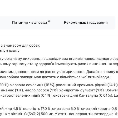
0
Питання - відповідь
Рекомендації годування
р з ананасом для собак
міум класу
хисту організму вихованця від шкідливих впливів навколишнього с
льному гарному стану здоров'я і зменшують ризик виникнення с
 смачним доповненням до раціону чотирилапого. Давайте песику що
Ваш собака завжди мав достатню кількість свіжої питної води.
20 %), червона сочевиця (15 %), рослинний крохмаль рідкий (14 %)
 ананас (1 %), масло лосося (1 %), хондроїтин сульфат (1 %), Boswelli
стракт зелених мідій (0,1 %), екстракт дині Канталупа (0,01 %), Lac
 жир 4,5 %, вологість 17,0 %, сира зола 5,0 %, сира клітковина 0,8 %
 у 1 кг: вітамін C (3a312) 500 мг. Містить консерванти, затверджен