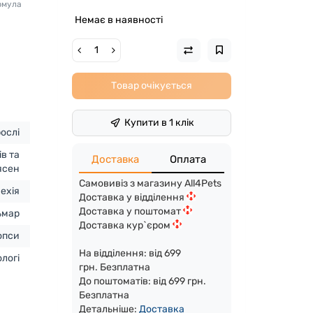
рмула
Немає в наявності
Товар очікується
Купити в 1 клік
ослі
ів та
Доставка
Оплата
ясен
Самовивіз з магазину All4Pets
ехія
Доставка у відділення
Доставка у поштомат
ьмар
Доставка кур`єром
опси
На відділення: від 699
ологі
грн. Безплатна
До поштоматів: від 699 грн.
Безплатна
Детальніше:
Доста
вка