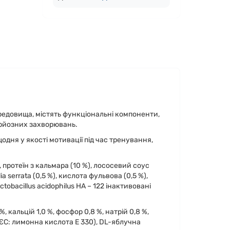
ередовища, містять функціональні компоненти,
ерйозних захворювань.
дня у якості мотивації під час тренування,
, протеїн з кальмара (10 %), лососевий cоус
a serrata (0,5 %), кислота фульвова (0,5 %),
tobacillus acidophilus HA – 122 інактивовані
, кальцій 1,0 %, фосфор 0,8 %, натрій 0,8 %,
і ЄС: лимонна кислота E 330), DL-яблучна