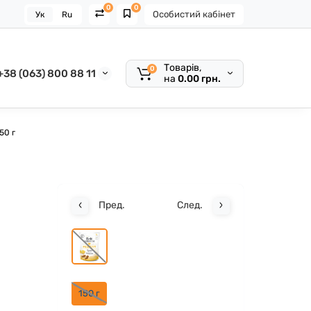
0
0
Особистий кабінет
Ук
Ru
Товарів,
0
+38 (063) 800 88 11
на
0.00 грн.
50 г
Пред.
След.
150 г