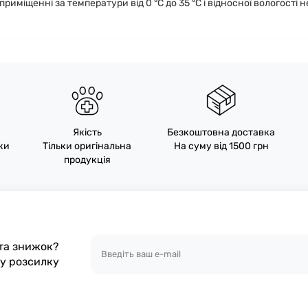
риміщенні за температури від 0 °C до 35 °C і відносної вологості н
Якість
Безкоштовна доставка
пки
Тільки оригінальна
На суму від 1500 грн
продукція
 та знижок?
шу розсилку