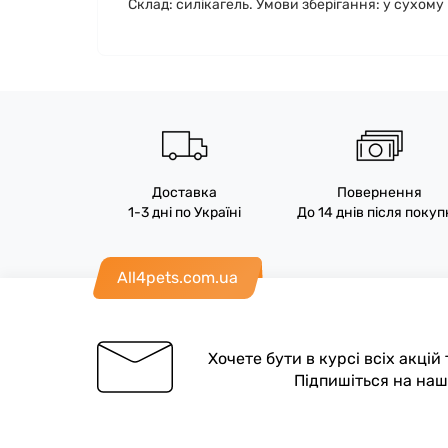
Склад: силікагель. Умови зберігання: у сухому п
Доставка
Повернення
1-3 дні по Україні
До 14 днів після поку
All4pets.com.ua
Хочете бути в курсі всіх акцій
Підпишіться на на