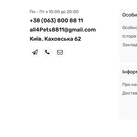
Пн - Пт з 10:00 до 20:00
Особи
+38 (063) 800 88 11
Особис
all4Pets8811@gmail.com
Історі
Київ, Каховська 62
Закла
Інфор
Про на
Доста