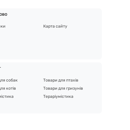
ово
ики
Карта сайту
г
для собак
Товари для птахів
ля котів
Товари для гризунів
містика
Тераріумістика