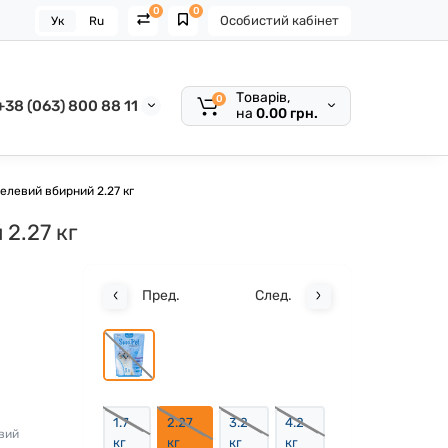
0
0
Особистий кабінет
Ук
Ru
Товарів,
0
+38 (063) 800 88 11
на
0.00 грн.
елевий вбирний 2.27 кг
2.27 кг
Пред.
След.
1.7
2.27
3.2
4.2
евий
кг
кг
кг
кг