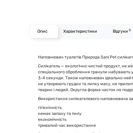
0
Опис
Характеристики
Відгуки
Наповнювач туалетів Природа Sani Pet силіка
Силікагель — екологічно чистий продукт, не м
спеціального оброблення гранули набувають у
3-4 секунди. Також наповнювач ідеально нейтр
не утворюють грудки та липку масу, не прилипа
тварин і людей. Округла форма часток не под
Використання силікагелевого наповнювача за
гігієнічність
немає запаху та пилу
економічність
тривалий час використання