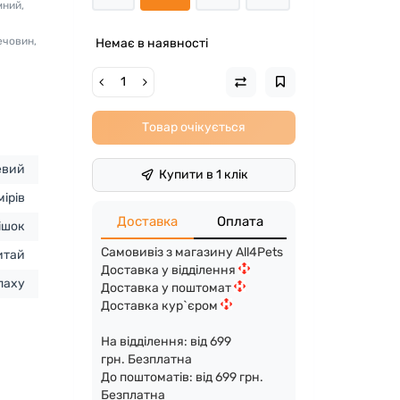
мний,
ечовин,
Немає в наявності
Товар очікується
евий
Купити в 1 клік
мірів
Доставка
Оплата
ішок
Самовивіз з магазину All4Pets
итай
Доставка у відділення
паху
Доставка у поштомат
Доставка кур`єром
На відділення: від 699
грн. Безплатна
До поштоматів: від 699 грн.
Безплатна