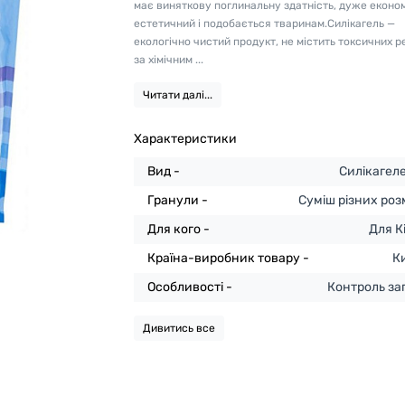
має виняткову поглинальну здатність, дуже еконо
естетичний і подобається тваринам.Силікагель —
екологічно чистий продукт, не містить токсичних р
за хімічним ...
Читати далі...
Характеристики
Вид -
Силікагел
Гранули -
Суміш різних роз
Для кого -
Для К
Країна-виробник товару -
К
Особливості -
Контроль за
Дивитись все