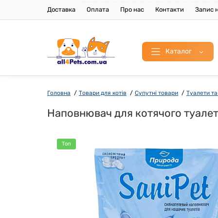
Доставка
Оплата
Про нас
Контакти
Запис н
Каталог
Головна
Товари для котів
Супутні товари
Туалети та
Наповнювач для котячого туалету
Топ