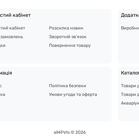
стий кабінет
Додатк
тий кабінет
Розсилка новин
Виробн
я замовлень
Зворотній зв'язок
дки
Повернення товару
мація
Катало
с
Політика безпеки
Товари 
вка
Умови угоди та оферта
Товари д
Акваріу
all4Pets © 2026