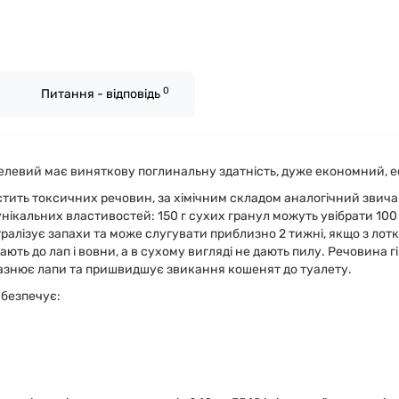
0
Питання - відповідь
гелевий має виняткову поглинальну здатність, дуже економний, е
істить токсичних речовин, за хімічним складом аналогічний звича
нікальних властивостей: 150 г сухих гранул можуть увібрати 100
алізує запахи та може слугувати приблизно 2 тижні, якщо з лотк
ють до лап і вовни, а в сухому вигляді не дають пилу. Речовина 
разнює лапи та пришвидшує звикання кошенят до туалету.
безпечує: