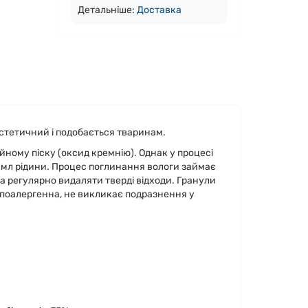
Детальніше:
Доста
вка
стетичний і подобається тваринам.
йному піску (оксид кремнію). Однак у процесі
 мл рідини. Процес поглинання вологи займає
а регулярно видаляти тверді відходи. Гранули
гіпоалергенна, не викликає подразнення у