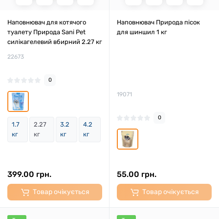
Наповнювач для котячого
Наповнювач Природа пісок
туалету Природа Sani Pet
для шиншил 1 кг
силікагелевий вбирний 2.27 кг
22673
0
19071
0
1.7
2.27
3.2
4.2
кг
кг
кг
кг
399.00 грн.
55.00 грн.
Товар очікується
Товар очікується