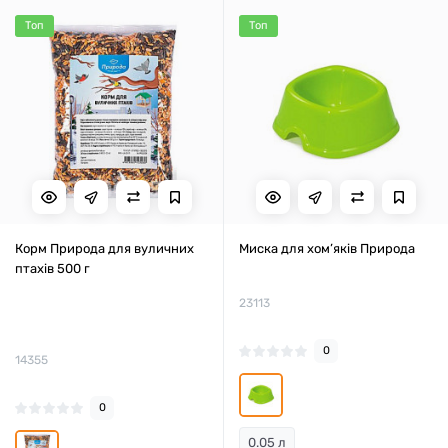
Топ
Топ
Корм Природа для вуличних
Миска для хом’яків Природа
птахів 500 г
23113
0
14355
0
0.05 л