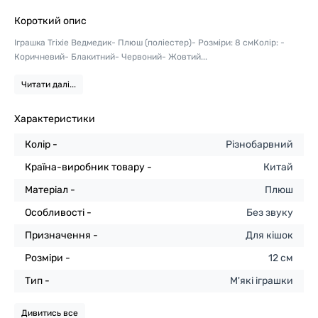
Короткий опис
Іграшка Trixie Ведмедик- Плюш (поліестер)- Розміри: 8 смКолір: -
Коричневий- Блакитний- Червоний- Жовтий...
Читати далі...
Характеристики
Колір -
Різнобарвний
Країна-виробник товару -
Китай
Матеріал -
Плюш
Особливості -
Без звуку
Призначення -
Для кішок
Розміри -
12 см
Тип -
М'які іграшки
Дивитись все