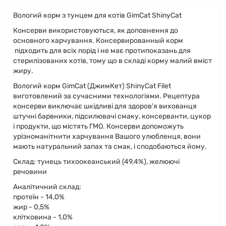
Вологий корм з тунцем для котів GimСаt ShinyCat
Консерви використовуються, як доповнення до
основного харчування. Консервированный корм
підходить для всіх порід і не має протипоказань для
стерилізованих котів, тому що в складі корму малий вміст
жиру.
Вологий корм GimСаt (ДжимКет) ShinyCat Filet
виготовлений за сучасними технологіями. Рецептура
консерви виключає шкідливі для здоров'я вихованця
штучні барвники, підсилювачі смаку, консерванти, цукор
і продукти, що містять ГМО. Консерви допоможуть
урізноманітнити харчування Вашого улюбленця, вони
мають натуральний запах та смак, і сподобаються йому.
Склад: тунець тихоокеанський (49,4%), желюючі
речовини
Аналітичний склад:
протеїн - 14,0%
жир - 0,5%
клітковина - 1,0%