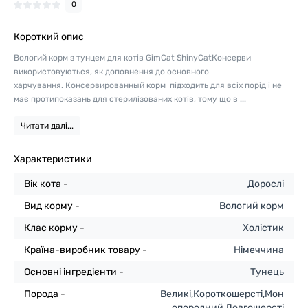
0
Короткий опис
Вологий корм з тунцем для котів GimСаt ShinyCatКонсерви
використовуються, як доповнення до основного
харчування. Консервированный корм підходить для всіх порід і не
має протипоказань для стерилізованих котів, тому що в ...
Читати далі...
Характеристики
Вік кота -
Дорослі
Вид корму -
Вологий корм
Клас корму -
Холістик
Країна-виробник товару -
Німеччина
Основні інгредієнти -
Тунець
Порода -
Великі,Короткошерсті,Мон
опородний,Довгошерсті