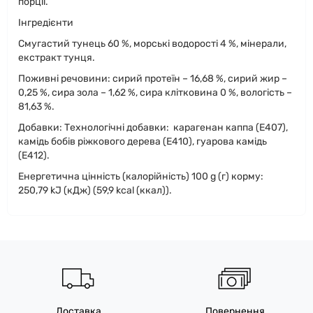
порції.
Інгредієнти
Смугастий тунець 60 %, морські водорості 4 %, мінерали,
екстракт тунця.
Поживні речовини: сирий протеїн – 16,68 %, сирий жир –
0,25 %, сира зола – 1,62 %, сира клітковина 0 %, вологість –
81,63 %.
Добавки: Технологічні добавки: карагенан каппа (E407),
камідь бобів ріжкового дерева (E410), гуарова камідь
(E412).
Енергетична цінність (калорійність) 100 g (г) корму:
250,79 kJ (кДж) (59,9 kcal (ккал)).
Доставка
Повернення