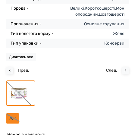
Порода -
Великі,Короткошерсті,Мон
опородний,Довгошерсті
Призначення -
Основне годування
Тип вологого корму -
Желе
Тип упаковки -
Консерви
Дивитись все
Пред.
След.
70 г
Немає в наявності