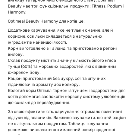
вигляду та гармонійного емоційного стану, Optimeal
Beauty має три функціональні продукти: Fitness, Podium і
Harmony.
Optimeal Beauty Harmony для котів це:
Додаткове харчування, яке не тільки смачне, але й
корисне, оскільки складається з натуральних
інгредієнтів найвищої якості.
Корм виготовлено в Таїланді та приготовано в регіоні
вилову.
Склад продукту містить значну кількість білого м'яса
тунця (60%) та морських водоростей, які є відмінним
джерелом йоду.
Раціон приготований без цукру, сої, та штучних
підсилювачів аромату або кольору.
Вологий корм Оптіміл Гармоні з тунцем і водоростями для
котів допомагає заспокоїти нервову систему улюбленців,
що схильні до перезбудження.
За свою ефективність, харчування отримало позитивні
відгуки від власників. Важливо зауважити, що цей раціон
не є лікувальним продуктом. Таблиця годування
допоможе визначити оптимальний розмір щоденної