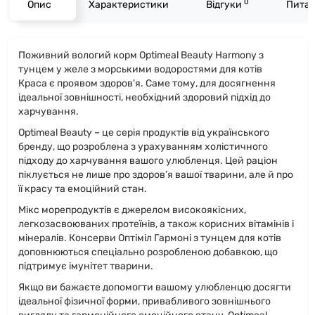
0
Опис
Характеристики
Відгуки
Питан
Поживний вологий корм Optimeal Beauty Harmony з
тунцем у желе з морськими водоростями для котів
Краса є проявом здоров'я. Саме тому, для досягнення
ідеальної зовнішності, необхідний здоровий підхід до
харчування.
Optimeal Beauty – це серія продуктів від українського
бренду, що розроблена з урахуванням холістичного
підходу до харчування вашого улюбленця. Цей раціон
піклується не лише про здоров’я вашої тварини, але й про
її красу та емоційний стан.
Мікс морепродуктів є джерелом високоякісних,
легкозасвоюваних протеїнів, а також корисних вітамінів і
мінералів. Консерви Оптіміл Гармоні з тунцем для котів
доповнюються спеціально розробленою добавкою, що
підтримує імунітет тварини.
Якщо ви бажаєте допомогти вашому улюбленцю досягти
ідеальної фізичної форми, привабливого зовнішнього