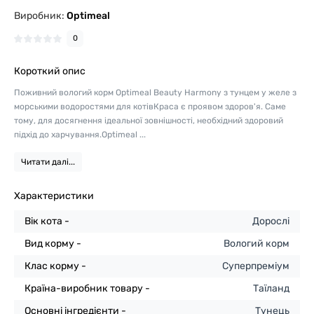
Виробник:
Optimeal
0
Короткий опис
Поживний вологий корм Optimeal Beauty Harmony з тунцем у желе з
морськими водоростями для котівКраса є проявом здоров'я. Саме
тому, для досягнення ідеальної зовнішності, необхідний здоровий
підхід до харчування.Optimeal ...
Читати далі...
Характеристики
Вік кота -
Дорослі
Вид корму -
Вологий корм
Клас корму -
Суперпреміум
Країна-виробник товару -
Таїланд
Основні інгредієнти -
Тунець