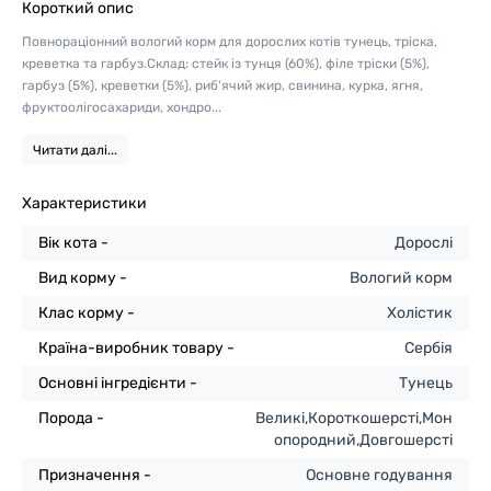
Короткий опис
Повнораціонний вологий корм для дорослих котів тунець, тріска,
креветка та гарбуз.Склад: стейк із тунця (60%), філе тріски (5%),
гарбуз (5%), креветки (5%), риб'ячий жир, свинина, курка, ягня,
фруктоолiгосахариди, хондро...
Читати далі...
Характеристики
Вік кота -
Дорослі
Вид корму -
Вологий корм
Клас корму -
Холістик
Країна-виробник товару -
Сербія
Основні інгредієнти -
Тунець
Порода -
Великі,Короткошерсті,Мон
опородний,Довгошерсті
Призначення -
Основне годування