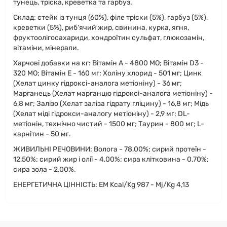
тунець, тріска, креветка та гарбуз.
Склад: стейк із тунця (60%), філе тріски (5%), гарбуз (5%),
креветки (5%), риб'ячий жир, свинина, курка, ягня,
фруктоолiгосахариди, хондроїтин сульфат, глюкозамін,
вітаміни, мінерали.
Харчові добавки на кг: Вітамін A - 4800 МО; Вітамін D3 -
320 МО; Вітамін E - 160 мг; Холіну хлорид - 501 мг; Цинк
(Хелат цинку гідроксі-аналога метіоніну) - 36 мг;
Марганець (Хелат марганцю гідроксі-аналога метіоніну) -
6,8 мг; Залізо (Хелат заліза гідрату гліцину) - 16,8 мг; Мідь
(Хелат міді гідрокси-аналогу метіоніну) - 2,9 мг; DL-
метіонін, технічно чистий - 1500 мг; Таурин - 800 мг; L-
карнітин - 50 мг.
ЖИВИЛЬНІ РЕЧОВИНИ: Волога - 78,00%; сирий протеїн -
12,50%; сирий жир і олії - 4,00%; сира клітковина - 0,70%;
сира зола - 2,00%.
ЕНЕРГЕТИЧНА ЦІННІСТЬ: EM Kcal/Kg 987 - Mj/Kg 4,13