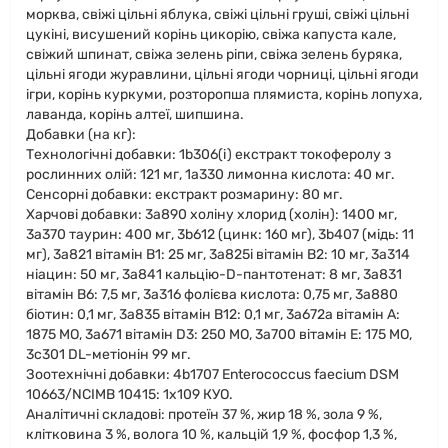
морква, свіжі цільні яблука, свіжі цільні груші, свіжі цільні
цукіні, висушений корінь цикорію, свіжа капуста кале,
свіжий шпинат, свіжа зелень ріпи, свіжа зелень буряка,
цільні ягоди журавлини, цільні ягоди чорниці, цільні ягоди
ігри, корінь куркуми, розторопша плямиста, корінь лопуха,
лаванда, корінь алтеї, шипшина.
Добавки (на кг):
Технологічні добавки: 1b306(i) екстракт токоферолу з
рослинних олій: 121 мг, 1a330 лимонна кислота: 40 мг.
Сенсорні добавки: екстракт розмарину: 80 мг.
Харчові добавки: 3a890 холіну хлорид (холін): 1400 мг,
3a370 таурин: 400 мг, 3b612 (цинк: 160 мг), 3b407 (мідь: 11
мг), 3a821 вітамін В1: 25 мг, 3a825i вітамін В2: 10 мг, 3a314
ніацин: 50 мг, 3a841 кальцію-D-пантотенат: 8 мг, 3a831
вітамін В6: 7,5 мг, 3a316 фолієва кислота: 0,75 мг, 3a880
біотин: 0,1 мг, 3a835 вітамін В12: 0,1 мг, 3a672a вітамін А:
1875 МО, 3a671 вітамін D3: 250 МО, 3a700 вітамін Е: 175 МО,
3c301 DL-метіонін 99 мг.
Зоотехнічні добавки: 4b1707 Enterococcus faecium DSM
10663/NCIMB 10415: 1x109 КУО.
Аналітичні складові: протеїн 37 %, жир 18 %, зола 9 %,
клітковина 3 %, волога 10 %, кальцій 1,9 %, фосфор 1,3 %,