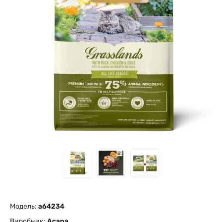
Модель:
a64234
Виробник:
Acana