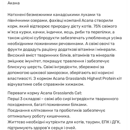
Акана
Натхнені безмежними канадськими луками та
північними озерами, фахівці компанії Acana створили
корм, який відтворює природну дієту котів. 75% свіжого
м'яса курки, качки, індички, яєць, риби та перепілки, а
також цілісні субпродукти забезпечать улюбленеця усіма
необхідними поживними речовинами. А свіжі овочі та
фрукти додадуть раціону додаткові вітаміни і мінерали.
Високий вміст тваринних білків, вітамінів та мінералів
зміцнює імунітет, покращує травлення і забезпечує
блискучу шерсть. Свіжі інгредієнти, збережені за
допомогою шокової заморозки, зберігають всі корисні
властивості. З кормом Acana Grasslands Highest Protein кіт
відчуватиме себе справжнім хижаком.
Переваги корму Acana Grasslands Cat:
Перші 3 складові – свіжі або сирі інгредієнти тваринного
походження, багаті поживними білками.
Поєднання клітковини та пробіотиків забезпечує
оптимальну роботу кишечника.
Життєво необхідні нутрієнти для котів, таурин, ЕПК і ДГК,
підтримують здоров'я серця і очей.