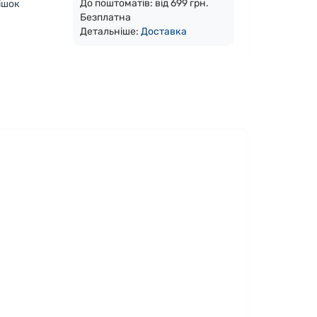
До поштоматів: від 699 грн.
ішок
Безплатна
Детальніше:
Доста
вка