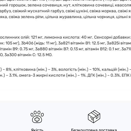
ьний горошок, зелена сочевиця, нут, клітковина сочевиці, квасоля
рбуз, свіжий мускатний гарбуз, свіжі цукіні, свіжа морква, свіжі 
ка, свіжа зелень ріпи, цільна журавлина, цільна чорниця, цільні я
ослинних олій: 121 мг, лимонна кислота: 40 мг. Сенсорні добавки:
 105 мг), 3b406 (мідь: 11 мг), 3a821 вітамін B1: 12.5 мг, 3a825i вітам
ітамін B9: 0.75 мг, 3a880 вітамін B7: 0.13 мг, вітамін B12: 0.1 мг, 3a7
О, 3a300 вітамін C: 12.5 МО.
 – 8%, клітковина (мін.) – 3%, вологість (мін.) – 10%, кальцій (мін.) –
) – 3.1%, омега-3 жирні кислоти (мін.) – 1%, ДГК (мін.) – 0.3%, ЕПК (
Якість
Безкоштовна доставка