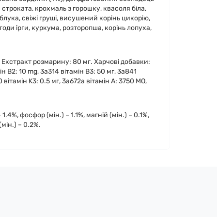
 строката, крохмаль з горошку, квасоля біла,
яблука, свіжі груші, висушений корінь цикорію,
годи ірги, куркума, розторопша, корінь лопуха,
 Екстракт розмарину: 80 мг. Харчові добавки:
ін B2: 10 mg, 3a314 вітамін B3: 50 мг, 3a841
10 вітамін K3: 0.5 мг, 3a672a вітамін A: 3750 МО,
 1.4%, фосфор (мін.) – 1.1%, магній (мін.) – 0.1%,
мін.) – 0.2%.