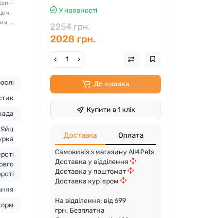
ten –
У наявності
цем.
, ...
2254 грн.
2028 грн.
ослі
До кошика
стик
Купити в 1 клік
нада
,Яйц
Доставка
Оплата
урка
Самовивіз з магазину All4Pets
рсті
Доставка у відділення
овго
Доставка у поштомат
рсті
Доставка кур`єром
ання
На відділення: від 699
корм
грн. Безплатна