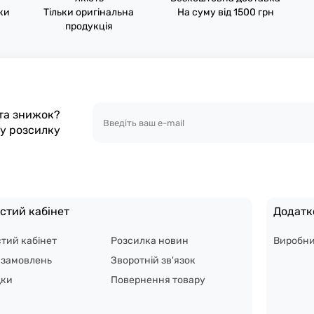
пки
Тільки оригінальна
На суму від 1500 грн
продукція
 та знижок?
шу розсилку
стий кабінет
Додатк
тий кабінет
Розсилка новин
Виробн
я замовлень
Зворотній зв'язок
дки
Повернення товару