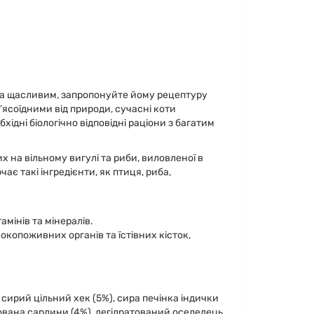
 та щасливим, запропонуйте йому рецептуру
ясоїдними від природи, сучасні коти
хідні біологічно відповідні раціони з багатим
х на вільному вигулі та риби, виловленої в
є такі інгредієнти, як птиця, риба,
амінів та мінералів.
окопоживних органів та їстівних кісток,
, сирий цільний хек (5%), сира печінка індички
атована сардини (4%), дегідратований оселедець