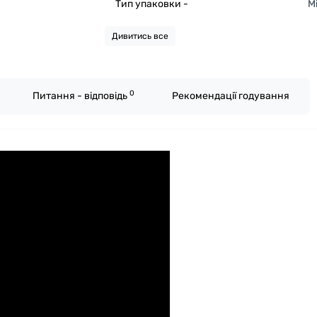
Тип упаковки -
М
Дивитись все
0
Питання - відповідь
Рекомендації годування