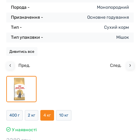
Порода -
Монопородний
Призначення -
Основне годування
Тип -
Сухий корм
Тип упаковки -
Мішок
Дивитись все
Пред.
След.
400 г
2 кг
4 кг
10 кг
У наявності