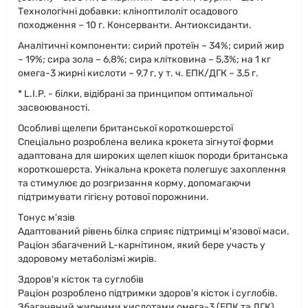
Технологічні добавки: кліноптилоліт осадового
походження – 10 г. Консерванти. Антиоксиданти.
Аналітичні компоненти: сирий протеїн – 34%; сирий жир
– 19%; сира зола – 6,8%; сира клітковина – 5,3%; на 1 кг
омега-3 жирні кислоти – 9,7 г, у т. ч. ЕПК/ДГК – 3,5 г.
* L.I.P. - білки, відібрані за принципом оптимальної
засвоюваності.
Особливі щелепи британської короткошерстої
Спеціально розроблена велика крокета зігнутої форми
адаптована для широких щелеп кішок породи британська
короткошерста. Унікальна крокета полегшує захоплення
та стимулює до розгризання корму, допомагаючи
підтримувати гігієну ротової порожнини.
Тонус м'язів
Адаптований рівень білка сприяє підтримці м'язової маси.
Раціон збагачений L-карнітином, який бере участь у
здоровому метаболізмі жирів.
Здоров'я кісток та суглобів
Раціон розроблено підтримки здоров'я кісток і суглобів.
Збагачений жирними кислотами омега-3 (ЕПК та ДГК).