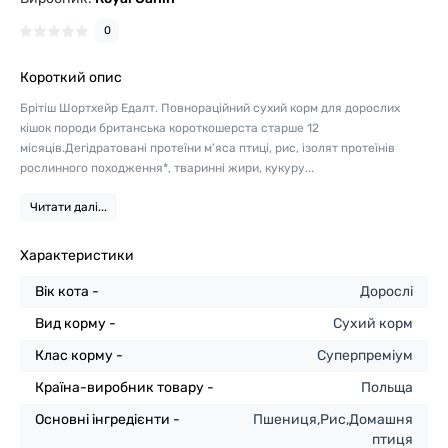
0
Короткий опис
Брітіш Шортхейр Едалт. Повнораційний сухий корм для дорослих
кішок породи британська короткошерста старше 12
місяців.Дегідратовані протеїни м'яса птиці, рис, ізолят протеїнів
рослинного походження*, тваринні жири, кукуру...
Читати далі...
Характеристики
Вік кота -
Дорослі
Вид корму -
Сухий корм
Клас корму -
Суперпреміум
Країна-виробник товару -
Польща
Основні інгредієнти -
Пшениця,Рис,Домашня
птиця