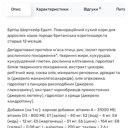
0
Опис
Характеристики
Відгуки
Питан
Брітіш Шортхейр Едалт. Повнораційний сухий корм для
дорослих кішок породи британська короткошерста
старше 12 місяців.
Дегідратовані протеїни м'яса птиці, рис, ізолят протеїнів
рослинного походження*, тваринні жири, кукурудза,
кукурудзяний глютен, рослинна клітковина, гідролізат
білків тваринного походження, екстракт цикорію,
риб'ячий жир, соєва олія, мінеральні речовини, дріжджі та
їх (джерело мананолігосахаридів), олія огірковика,
гідролізат з панцира ракоподібних (джерело
глюкозаміну), екстракт чорнобривців прямостоячих
(джерело лютеїну), гідролізат з хряща (джерело
хондроїтину).
Добавки (на 1 кг): харчові добавки: вітамін A – 31000 MЕ;
вітамін D3 - 800 MЕ; E1 (залізо) – 40 мг; E2 (йод) – 4 мг; E4
(мідь) – 12 мг; E5 (марганець) – 51 мг; E6 (цинк) – 154 мг; E8
(селен) – 0,08 мг; L-карнітин – 200 мг; таурин – 2,6 г.