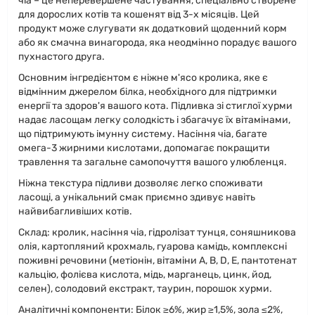
чіа – це неперевершене частування, спеціально створене
для дорослих котів та кошенят від 3-х місяців. Цей
продукт може слугувати як додатковий щоденний корм
або як смачна винагорода, яка неодмінно порадує вашого
пухнастого друга.
Основним інгредієнтом є ніжне м'ясо кролика, яке є
відмінним джерелом білка, необхідного для підтримки
енергії та здоров'я вашого кота. Підливка зі стиглої хурми
надає ласощам легку солодкість і збагачує їх вітамінами,
що підтримують імунну систему. Насіння чіа, багате
омега-3 жирними кислотами, допомагає покращити
травлення та загальне самопочуття вашого улюбленця.
Ніжна текстура підливи дозволяє легко споживати
ласощі, а унікальний смак приємно здивує навіть
найвибагливіших котів.
Склад: кролик, насіння чіа, гідролізат тунця, соняшникова
олія, картопляний крохмаль, гуарова камідь, комплексні
поживні речовини (метіонін, вітаміни А, В, D, Е, пантотенат
кальцію, фолієва кислота, мідь, марганець, цинк, йод,
селен), солодовий екстракт, таурин, порошок хурми.
Аналітичні компоненти: Білок ≥6%, жир ≥1,5%, зола ≤2%,