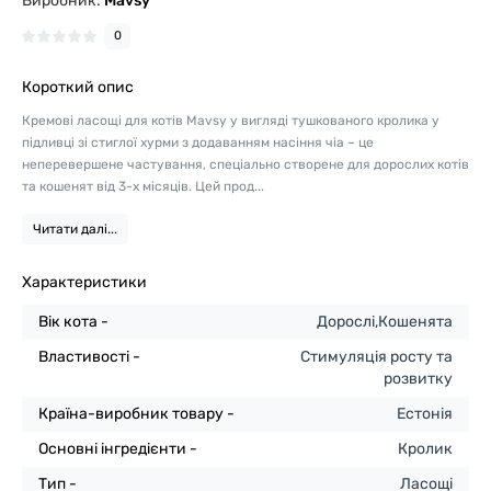
Виробник:
Mavsy
0
Короткий опис
Кремові ласощі для котів Mavsy у вигляді тушкованого кролика у
підливці зі стиглої хурми з додаванням насіння чіа – це
неперевершене частування, спеціально створене для дорослих котів
та кошенят від 3-х місяців. Цей прод...
Читати далі...
Характеристики
Вік кота -
Дорослі,Кошенята
Властивості -
Стимуляція росту та
розвитку
Країна-виробник товару -
Естонія
Основні інгредієнти -
Кролик
Тип -
Ласощі