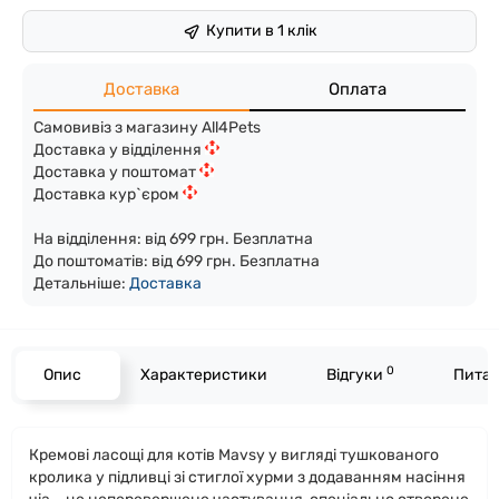
Купити в 1 клік
Доставка
Оплата
Самовивіз з магазину All4Pets
Доставка у відділення
Доставка у поштомат
Доставка кур`єром
На відділення: від 699 грн. Безплатна
До поштоматів: від 699 грн. Безплатна
Детальніше:
Доста
вка
0
Опис
Характеристики
Відгуки
Питан
Кремові ласощі для котів Mavsy у вигляді тушкованого
кролика у підливці зі стиглої хурми з додаванням насіння