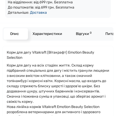
На відділення: від 699 грн. Безплатна
До поштоматів: від 699 грн. Безплатна
Детальніше:
Доста
вка
0
Опис
Характеристики
Відгуки
Питан
Корм для дегу Vitakraft (Вітакрафт) Emotion Beauty
Selection
Корм для дегу на всіх стадіях життя. Склад корму
підібраний спеціально для дегу і містить гранули люцерни
з високим вмістом клітковини, а також смачний
топінамбур і корисні квіти. Корисні масла, що входять до
складу сприяють блиску шерсті і здоров'ю шкіри. Без
додавання цукру, штучних барвників і консервантів.
Смачна і поживна суміш в упаковці, що зберігає аромат і
свіжість корму.
Нова лінійка кормів Vitakraft Emotion Beauty Selection
розроблена ветеринарами для активного і здорового