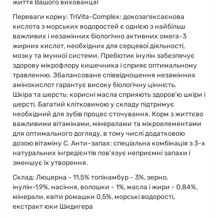
життя Вашого вихованця!
Переваги корму: TriVita-Complex: докозагексаєнова
кислота з морських водоростей є однією з найбільш
важливих і незамінних біологічно активних омега-3
жирних кислот, необхідних для серцевої діяльності,
мозку та імунної системи. Пребіотик інулін забезпечує
здорову мікрофлору кишечника і сприяє оптимальному
травленню. Збалансоване співвідношення незамінних
амінокислот гарантує високу біологічну цінність.
Шкіра та шерсть: корисні масла сприяють здоров'ю шкіри і
шерсті. Багатий клітковиною у складу підтримує
необхідний для зубів процес сточування. Корм з життєво
важливими вітамінами, мінералами та мікроелементами
для оптимального догляду, в тому числі додатковою
дозою вітаміну С. Анти-запах: спеціальна комбінація з 3-х
натуральних інгредієнтів пов'язує неприємні запахи і
зменшує їх утворення.
Склад: Люцерна - 11,5% топінамбур - 3%, зерно,
інулін-1,9%, насіння, волошки - 1%, масла і жири - 0,84%,
мінерали, квіти ромашки 0,5%, морські водорості,
екстракт юки Шидигера