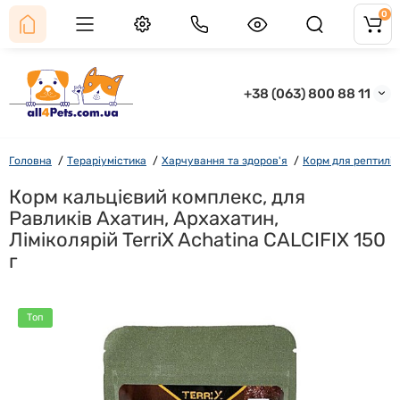
0
+38 (063) 800 88 11
Головна
Тераріумістика
Харчування та здоров'я
Корм для рептилій
Корм кальцієвий комплекс, для
Равликів Ахатин, Архахатин,
Ліміколярій TerriX Achatina CALCIFIX 150
г
Топ