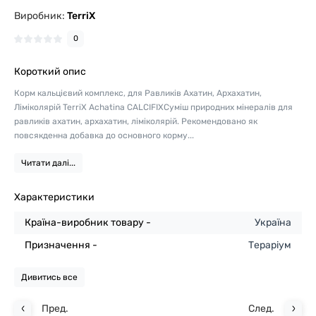
Виробник:
TerriX
0
Короткий опис
Корм кальцієвий комплекс, для Равликів Ахатин, Архахатин,
Ліміколярій TerriX Achatina CALCIFIXСуміш природних мінералів для
равликів ахатин, архахатин, ліміколярій. Рекомендовано як
повсякденна добавка до основного корму...
Читати далі...
Характеристики
Країна-виробник товару -
Україна
Призначення -
Тераріум
Дивитись все
Пред.
След.