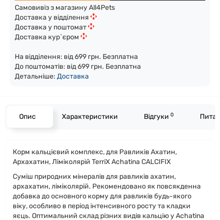
Самовивіз з магазину All4Pets
Доставка у відділення
Доставка у поштомат
Доставка кур`єром
На відділення: від 699 грн. Безплатна
До поштоматів: від 699 грн. Безплатна
Детальніше:
Доста
вка
0
Опис
Характеристики
Відгуки
Питан
Корм кальцієвий комплекс, для Равликів Ахатин,
Архахатин, Ліміколярій TerriX Achatina CALCIFIX
Суміш природних мінералів для равликів ахатин,
архахатин, ліміколярій. Рекомендовано як повсякденна
добавка до основного корму для равликів будь-якого
віку, особливо в період інтенсивного росту та кладки
яєць. Оптимальний склад різних видів кальцію у Achatina