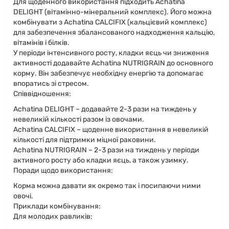
Для щоденного використання підходить Achatina
DELIGHT (вітамінно-мінеральний комплекс). Його можна
комбінувати з Achatina CALCIFIX (кальцієвий комплекс)
для забезпечення збалансованого надходження кальцію,
вітамінів і білків.
У періоди інтенсивного росту, кладки яєць чи зниження
активності додавайте Achatina NUTRIGRAIN до основного
корму. Він забезпечує необхідну енергію та допомагає
впоратись зі стресом.
Співвідношення:
Achatina DELIGHT – додавайте 2-3 рази на тиждень у
невеликій кількості разом із овочами.
Achatina CALCIFIX – щоденне використання в невеликій
кількості для підтримки міцної раковини.
Achatina NUTRIGRAIN – 2-3 рази на тиждень у періоди
активного росту або кладки яєць, а також узимку.
Поради щодо використання:
Корма можна давати як окремо так і посипаючи ними
овочі.
Приклади комбінування:
Для молодих равликів: