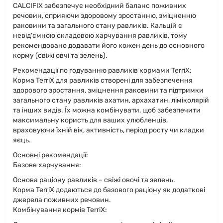
CALCIFIX забезпечує необхідний баланс поживних
речовин, сприяючи здоровому зростанню, зміцненню
раковини та загального стану равликів. Кальцій є
невід'ємною складовою харчування равликів, тому
рекомендовано додавати його кожен день до основного
корму (свіжі овчі та зелень).
Рекомендації по годуванню равликів кормами TerriX:
Корма TerriX для равликів створені для забезпечення
здорового зростання, зміцнення раковини та підтримки
загального стану равликів ахатин, архахатин, ліміколярій
та інших видів. Їх можна комбінувати, щоб забезпечити
максимальну користь для ваших улюбленців,
враховуючи їхній вік, активність, період росту чи кладки
яєць.
Основні рекомендації:
Базове харчування:
Основа раціону равликів – свіжі овочі та зелень.
Корма TerriX додаються до базового раціону як додаткові
джерела поживних речовин.
Комбінування кормів TerriX: