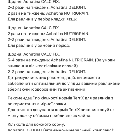
Щодня: Achatina CALCIFIX.
2-3 рази на тиждень: Achatina DELIGHT.
2 рази на тиждень: Achatina NUTRIGRAIN.
Для равликів у період кладки яєць:
Щодня: Achatina CALCIFIX.
2 рази на тиждень: Achatina NUTRIGRAIN.
2-3 рази на тиждень: Achatina DELIGHT.
Для равликів у зимовий період:
Щодня: Achatina CALCIFIX.
3-4 рази на тиждень: Achatina NUTRIGRAIN. (За умови
зниження кількості свіжих овочей)
2-3 рази на тиждень: Achatina DELIGHT.
Дотримуючись цих рекомендацій, ви зможете
забезпечити оптимальний догляд за вашими равликами,
зберігаючи їх здоровими та активними.
Рекомендації по кількості кормів TerriX для равликів з
використанням мірної ложки
Для точного дозування кормів TerriX використовуйте
мірну ложку об’ємом приблизно як чайна.
Кількість для кожного корму:
Achatina DELIGHT (вітамінно-мінеральний комплекс):