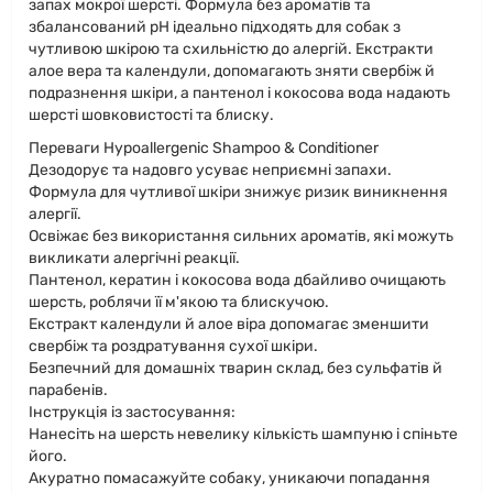
запах мокрої шерсті. Формула без ароматів та
збалансований pH ідеально підходять для собак з
чутливою шкірою та схильністю до алергій. Екстракти
алое вера та календули, допомагають зняти свербіж й
подразнення шкіри, а пантенол і кокосова вода надають
шерсті шовковистості та блиску.
Переваги Hypoallergenic Shampoo & Conditioner
Дезодорує та надовго усуває неприємні запахи.
Формула для чутливої ​​шкіри знижує ризик виникнення
алергії.
Освіжає без використання сильних ароматів, які можуть
викликати алергічні реакції.
Пантенол, кератин і кокосова вода дбайливо очищають
шерсть, роблячи її м'якою та блискучою.
Екстракт календули й алое віра допомагає зменшити
свербіж та роздратування сухої шкіри.
Безпечний для домашніх тварин склад, без сульфатів й
парабенів.
Інструкція із застосування:
Нанесіть на шерсть невелику кількість шампуню і спіньте
його.
Акуратно помасажуйте собаку, уникаючи попадання