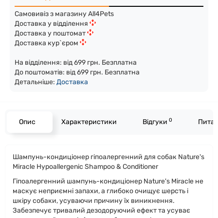
Самовивіз з магазину All4Pets
Доставка у відділення
Доставка у поштомат
Доставка кур`єром
На відділення: від 699 грн. Безплатна
До поштоматів: від 699 грн. Безплатна
Детальніше:
Доста
вка
0
Опис
Характеристики
Відгуки
Питан
Шампунь-кондиціонер гіпоалергенний для собак Nature's
Miracle Hypoallergenic Shampoo & Conditioner
Гіпоалергенний шампунь-кондиціонер Nature's Miracle не
маскує неприємні запахи, а глибоко очищує шерсть і
шкіру собаки, усуваючи причину їх виникнення.
Забезпечує тривалий дезодоруючий ефект та усуває