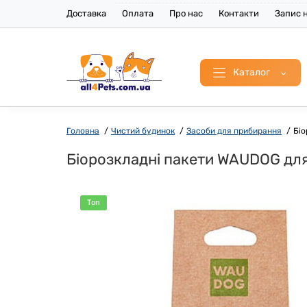
Доставка
Оплата
Про нас
Контакти
Запис н
Каталог
Головна
Чистий будинок
Засоби для прибирання
Біо
Біорозкладні пакети WAUDOG для 
Топ