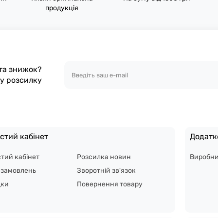
продукція
 та знижок?
шу розсилку
стий кабінет
Додатк
тий кабінет
Розсилка новин
Виробн
я замовлень
Зворотній зв'язок
дки
Повернення товару