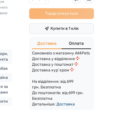
для
яного
Товар очікується
вдяки
Купити в 1 клік
Доставка
Оплата
Самовивіз з магазину All4Pets
іори,
Доставка у відділення
нята
Доставка у поштомат
обак
Доставка кур`єром
аїна
На відділення: від 699
я за
грн. Безплатна
ками
До поштоматів: від 699 грн.
Безплатна
кети
Детальніше:
Доста
вка