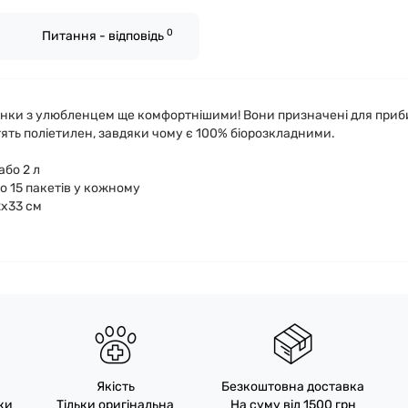
0
Питання - відповідь
улянки з улюбленцем ще комфортнішими! Вони призначені для приб
ять поліетилен, завдяки чому є 100% біорозкладними.
або 2 л
по 15 пакетів у кожному
2х33 см
Якість
Безкоштовна доставка
пки
Тільки оригінальна
На суму від 1500 грн