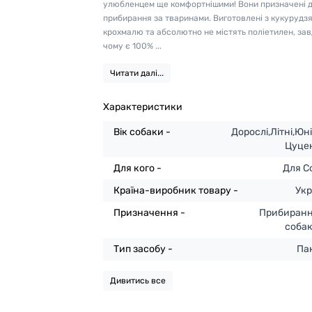
улюбленцем ще комфортнішими! Вони призначені 
прибирання за тваринами. Виготовлені з кукурудз
крохмалю та абсолютно не містять поліетилен, за
чому є 100% ...
Читати далі...
Характеристики
Вік собаки -
Дорослі,Літні,Юн
Цуце
Для кого -
Для С
Країна-виробник товару -
Укр
Призначення -
Прибиранн
соба
Тип засобу -
Па
Дивитись все