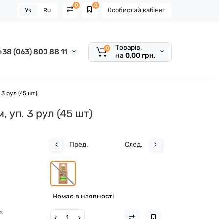
0
0
Особистий кабінет
Ук
Ru
Товарів,
0
+38 (063) 800 88 11
на
0.00 грн.
3 рул (45 шт)
уп. 3 рул (45 шт)
Пред.
След.
Немає в наявності
 з