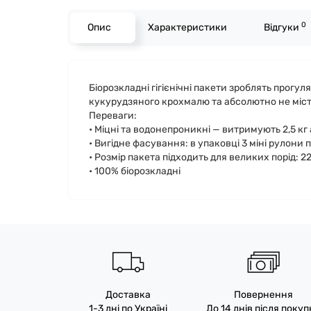
0
Опис
Характеристики
Відгуки
Біорозкладні гігієнічні пакети зроблять прог
кукурудзяного крохмалю та абсолютно не міст
Переваги:
• Міцні та водонепроникні — витримують 2,5 кг 
• Вигідне фасування: в упаковці 3 міні рулони 
• Розмір пакета підходить для великих порід: 2
• 100% біорозкладні
Доставка
Повернення
1-3 дні по Україні
До 14 днів після поку