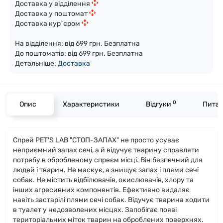
Доставка у відділення
Доставка у поштомат
Доставка кур`єром
На відділення: від 699 грн. Безплатна
До поштоматів: від 699 грн. Безплатна
Детальніше:
Доста
вка
0
Опис
Характеристики
Відгуки
Питан
Спрей PET'S LAB "СТОП-ЗАПАХ" не просто усуває
неприємний запах сечі, а й відучує тварину справляти
потребу в обробленому спреєм місці. Він безпечний для
людей і тварин. Не маскує, а знищує запах і плями сечі
собак. Не містить відбілювачів, окислювачів, хлору та
інших агресивних компонентів. Ефективно видаляє
навіть застарілі плями сечі собак. Відучує тварина ходити
в туалет у недозволених місцях. Запобігає появі
територіальних міток тварин на оброблених поверхнях.