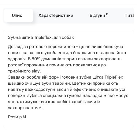
0
Опис
Характеристики
Відгуки
Питан
Зубна щітка Tripleflex, для собак
Догляд за ротовою порожниною – це не лише блискуча
посмішка вашого улюбленця, а й важлива складова його
здоров’я. В 80% домашніх тварин ознаки захворювань
ротової порожнини починають проявлятися до
трирічного віку.
Завдяки особливій формі головки зубна щітка TripleFlex
швидко очищує зуби тварини. Щетинки проникають
навіть у важкодоступні місця й ефективно очищають усі
поверхні зубів, а спеціальна гумова накладка м’яко масує
ясна, стимулюючи кровообіг і запобігаючи їх
захворюванням.
Розмір M.