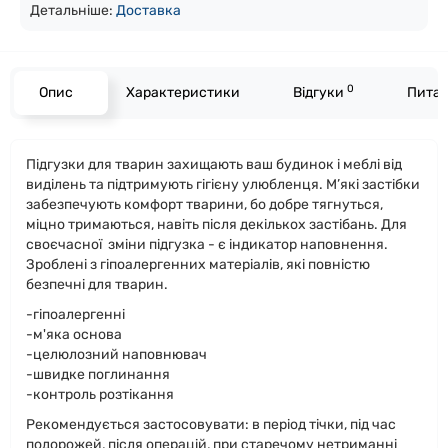
Детальніше:
Доста
вка
0
Опис
Характеристики
Відгуки
Питан
Підгузки для тварин захищають ваш будинок і меблі від
виділень та підтримують гігієну улюбленця. М’які застібки
забезпечують комфорт тварини, бо добре тягнуться,
міцно тримаються, навіть після декількох застібань. Для
своєчасної зміни підгузка - є індикатор наповнення.
Зроблені з гіпоалергенних матеріалів, які повністю
безпечні для тварин.
-гіпоалергенні
-м'яка основа
-целюлозний наповнювач
-швидке поглинання
-контроль розтікання
Рекомендується застосовувати: в період тічки, під час
подорожей, після операцій, при старечому нетриманні