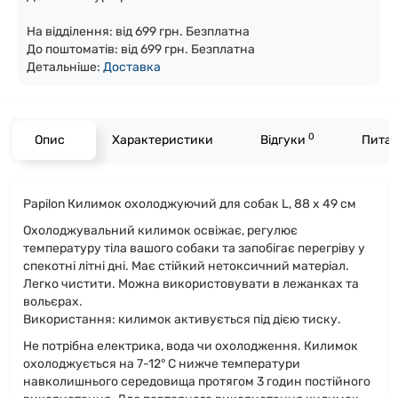
На відділення: від 699 грн. Безплатна
До поштоматів: від 699 грн. Безплатна
Детальніше:
Доста
вка
0
Опис
Характеристики
Відгуки
Питан
Papilon Килимок охолоджуючий для собак L, 88 x 49 см
Охолоджувальний килимок освіжає, регулює
температуру тіла вашого собаки та запобігає перегріву у
спекотні літні дні. Має стійкий нетоксичний матеріал.
Легко чистити. Можна використовувати в лежанках та
вольєрах.
Використання: килимок активується під дією тиску.
Не потрібна електрика, вода чи охолодження. Килимок
охолоджується на 7-12° С нижче температури
навколишнього середовища протягом 3 годин постійного