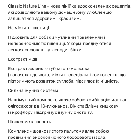
Classic Nature Line - нова лінійка вдосконалених рецептів,
які дозволяють вашому домашньому улюбленцю
залишатися здоровим і красивим.
Не містять пшениці
Підходить для собак з чутливим травленням і
непереносимістю пшениці. У кормі поєднуються
легкозасвоювані вуглеводи і білки.
Екстракт мідії
Екстракт зеленого губчатого молюска
(новозеландського) містить спеціальні компоненти, що
підтримують розвиток суглоба, підсилює їх міцність.
Сильна імунна система
Наш імунний комплекс являє собою комбінацію маннан-
олігосахоридів і β-глюканов. Він стабілізує кишкову
мікрофлору і підтримує імунну систему.
Шовковиста шерсть
Комплекс «шовковистого пальто» являє собою
поєднання високоякісного лососевого масла,