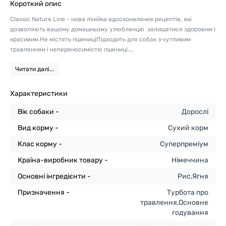
Короткий опис
Classic Nature Line - нова лінійка вдосконалених рецептів, які
дозволяють вашому домашньому улюбленцю залишатися здоровим і
красивим.Не містять пшениціПідходить для собак з чутливим
травленням і непереносимістю пшениці....
Читати далі...
Характеристики
Вік собаки -
Дорослі
Вид корму -
Сухий корм
Клас корму -
Суперпреміум
Країна-виробник товару -
Німеччина
Основні інгредієнти -
Рис,Ягня
Призначення -
Турбота про
травлення,Основне
годування