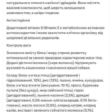
натурального лляного насіння і дріжджів. Вони містять
важливі компоненти, щоб шерсть залишалася
шовковистою, а шкіра гладкою.
Антистаріння
Додатковий вітамін Е! Вітамін Е є метаболічним активним
антиоксидантом і може захистити клітини організму від
шкідливої дії вільних радикалів.
Контроль ваги
Зниження вмісту білка і жиру сприяє розвитку
оптимальної за своєю природою характерною маси тіла.
Додані дієтичні волокна (сире волокно) підтримують
рухливість кишечника і насичення вашої собаки
Склад: білок з м'яса птиці (дегідратований і
гідролізований, 12%), рис (12%), пшоно, ячмінь, кукурудза,
білок з м'яса ягняти (висушене, 10 %), просо, бурякова
пульпа (без цукру), жир свійської птиці, горох
(дегідратований), льняне насіння (2,5%), дріжджі
(дегідратовані, 0,5% манна-олігосахаридів, 0,1% бета-
глюкан), масло лосося (0,5%), хлорид натрію, хлорид
калію, екстракт зеленого губчатого молюска (0,1%).