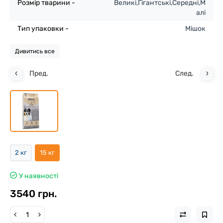
Розмір тварини -
Великі,Гігантські,Середні,М
алі
Тип упаковки -
Мішок
Дивитись все
Пред.
След.
2 кг
15 кг
У наявності
3540 грн.