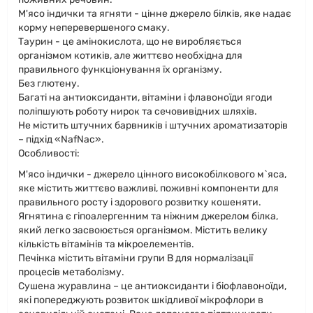
М'ясо індички та ягняти - цінне джерело білків, яке надає
корму неперевершеного смаку.
Таурин - це амінокислота, що не виробляється
організмом котиків, але життєво необхідна для
правильного функціонування їх організму.
Без глютену.
Багаті на антиоксиданти, вітаміни і флавоноїди ягоди
поліпшують роботу нирок та сечовивідних шляхів.
Не містить штучних барвників і штучних ароматизаторів
– підхід «NafNac».
Особливості:
М'ясо індички - джерело цінного високобілкового м`яса,
яке містить життєво важливі, поживні компоненти для
правильного росту і здорового розвитку кошеняти.
Ягнятина є гіпоалергенним та ніжним джерелом білка,
який легко засвоюється організмом. Містить велику
кількість вітамінів та мікроелементів.
Печінка містить вітаміни групи В для нормалізації
процесів метаболізму.
Сушена журавлина – це антиоксиданти і біофлавоноїди,
які попереджують розвиток шкідливої мікрофлори в