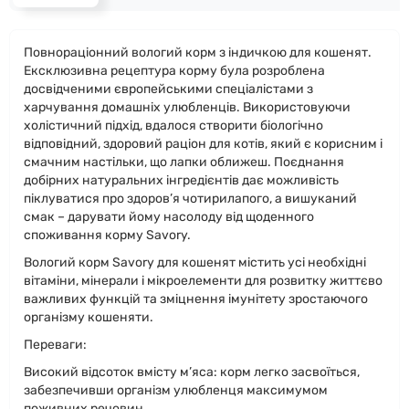
Повнораціонний вологий корм з індичкою для кошенят.
Ексклюзивна рецептура корму була розроблена
досвідченими європейськими спеціалістами з
харчування домашніх улюбленців. Використовуючи
холістичний підхід, вдалося створити біологічно
відповідний, здоровий раціон для котів, який є корисним і
смачним настільки, що лапки оближеш. Поєднання
добірних натуральних інгредієнтів дає можливість
піклуватися про здоров’я чотирилапого, а вишуканий
смак – дарувати йому насолоду від щоденного
споживання корму Savory.
Вологий корм Savory для кошенят містить усі необхідні
вітаміни, мінерали і мікроелементи для розвитку життєво
важливих функцій та зміцнення імунітету зростаючого
організму кошеняти.
Переваги:
Високий відсоток вмісту м’яса: корм легко засвоїться,
забезпечивши організм улюбленця максимумом
поживних речовин.