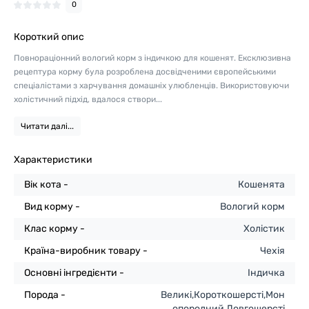
0
Короткий опис
Повнораціонний вологий корм з індичкою для кошенят. Ексклюзивна
рецептура корму була розроблена досвідченими європейськими
спеціалістами з харчування домашніх улюбленців. Використовуючи
холістичний підхід, вдалося створи...
Читати далі...
Характеристики
Вік кота -
Кошенята
Вид корму -
Вологий корм
Клас корму -
Холістик
Країна-виробник товару -
Чехія
Основні інгредієнти -
Індичка
Порода -
Великі,Короткошерсті,Мон
опородний,Довгошерсті