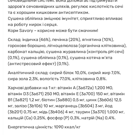
сечовидільній системі. Вона допомагає підтримувати
здоров'я сечовивідних шляхів, регулює кислотність сечі
та є хорошим кишковим антисептиком.
Сушена обліпиха зміцнює імунітет, сприятливо впливає
на роботу нирок і серця.
Корм Savory – корисне може бути смачним!
Склад: індичка (46%), печінка (20%), ягнятина (10%),
горохове борошно, лігноцелюлоза (органічна клітковина),
карбонат кальцію, сушена журавлина (контроль рН сечі)
(0,1%), сушена обліпиха (0,1%), сушена котяча м’ята
(антистресовий ефект) (0,1%).
Аналітичний склад: сирий білок 10,0%, сирий жир 7,0%,
сира зола 2,3%, вологість 77,0%, клітковина 0,8%.
Харчові добавки на 1 кг: вітамін А (3а672а) 1,200 МО,
вітамін D3 (3а671) 250 МО, вітамін Е (3а700) 150 мг, вітамін
В1 (3а821) 1,2 мг, біотин (3а880) 0,5 мг, цинк (3b606) 12,5
мг, залізо (3b106) 10 мг, марганець (3b504) 3 мг, йод
(3b201) 0,75 мг, мідь (3b406) 4 мг, таурин (3а370) 1,000 мг,
кальцій (Ca) 0,25%, фосфор (P) 0,3%, натрій (Na) 0,4%.
Енергетична цінність: 1090 ккал/кг