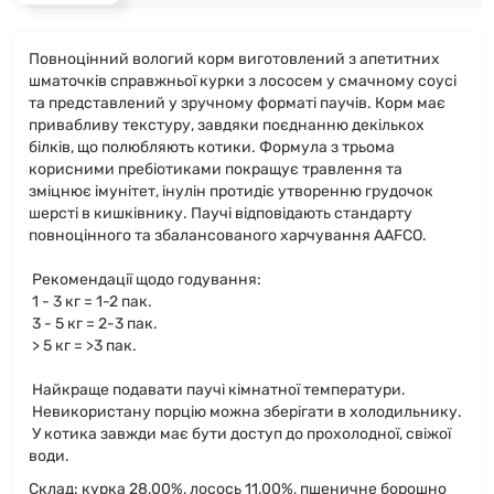
Повноцінний вологий корм виготовлений з апетитних
шматочків справжньої курки з лососем у смачному соусі
та представлений у зручному форматі паучів. Корм має
привабливу текстуру, завдяки поєднанню декількох
білків, що полюбляють котики. Формула з трьома
корисними пребіотиками покращує травлення та
зміцнює імунітет, інулін протидіє утворенню грудочок
шерсті в кишківнику. Паучі відповідають стандарту
повноцінного та збалансованого харчування AAFCO.
Рекомендації щодо годування:
1 - 3 кг = 1-2 пак.
3 - 5 кг = 2-3 пак.
> 5 кг = >3 пак.
Найкраще подавати паучі кімнатної температури.
Невикористану порцію можна зберігати в холодильнику.
У котика завжди має бути доступ до прохолодної, свіжої
води.
Склад: курка 28,00%, лосось 11,00%, пшеничне борошно