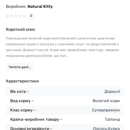
Виробник:
Natural Kitty
0
Короткий опис
Повноцінний вологий корм виготовлений з апетитних шматочків
справжньої курки з лососем у смачному соусі та представлений у
зручному форматі паучів. Корм має привабливу текстуру, завдяки
поєднанню декількох білків, що пол...
Читати далі...
Характеристики
Вік кота -
Дорослі
Вид корму -
Вологий корм
Клас корму -
Суперпреміум
Країна-виробник товару -
Таїланд
Основні інгредієнти -
Лосось,Курка