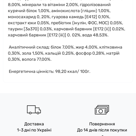
8,00%, мінерали та вітаміни 2,00%, гідролізований
курячий білок 1,00%, амінокислота (гліцин) 1,00%,
моносахарид 0, 20%, гуарова камедь [E412] 0,10%,
екстракт юки 0,05%, пребіотик (інулін, ФОС, МОС) 0,05%,
таурин [3a370] 0,03%, харчовий барвник [E172 (ii)] 0,02%,
харчовий барвник [E172 (iii)] 0. 02%, вода 48,53%.
Аналітичний склад: білок 7,00%, жир 4,00%, клітковина
0,30%, зола 1,50%, кальцій 0,25%, фосфор 0,28%, натрій
0,30%, волога 77,00%.
Енергетична цінність: 98,20 ккал/ 100г.
Доставка
Повернення
1-3 дні по Україні
До 14 днів після покупки